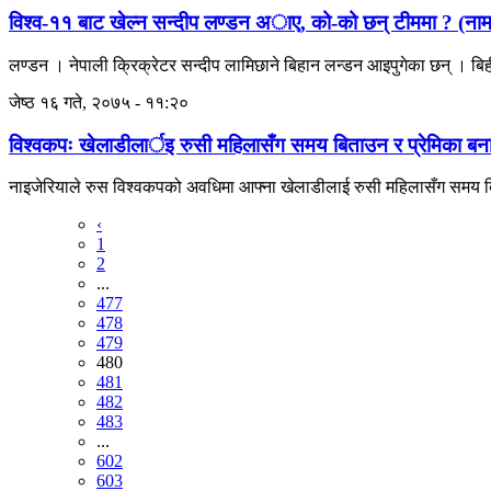
विश्व-११ बाट खेल्न सन्दीप लण्डन अाए, को-को छन् टीममा ? (ना
लण्डन । नेपाली क्रिक्रेटर सन्दीप लामिछाने बिहान लन्डन आइपुगेका छन् । बिहीब
जेष्ठ १६ गते, २०७५ - ११:२०
विश्वकपः खेलाडीलार्इ रुसी महिलासँग समय बिताउन र प्रेमिका बना
नाइजेरियाले रुस विश्वकपको अवधिमा आफ्ना खेलाडीलाई रुसी महिलासँग समय बिता
‹
1
2
...
477
478
479
480
481
482
483
...
602
603