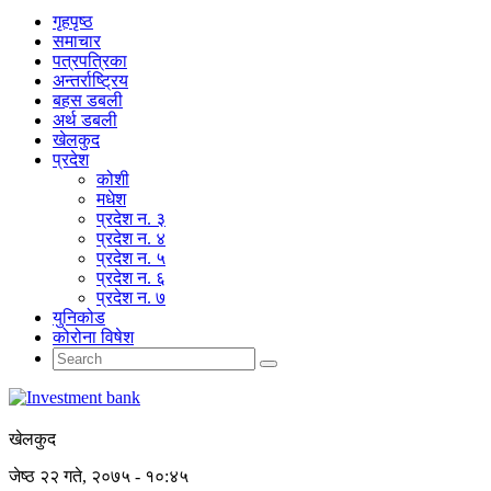
गृहपृष्‍ठ
समाचार
पत्रपत्रिका
अन्तर्राष्ट्रिय
बहस डबली
अर्थ डबली
खेलकुद
प्रदेश
कोशी
मधेश
प्रदेश न. ३
प्रदेश न. ४
प्रदेश न. ५
प्रदेश न. ६
प्रदेश न. ७
युनिकोड
कोरोना विषेश
खेलकुद
जेष्ठ २२ गते, २०७५ - १०:४५