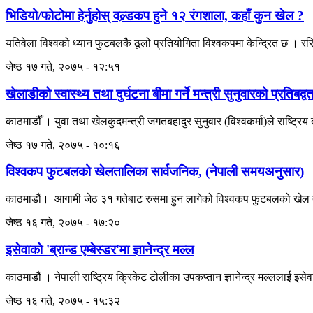
भिडियो/फोटोमा हेर्नुहोस् वल्र्डकप हुने १२ रंगशाला, कहाँ कुन खेल ?
यतिवेला विश्वको ध्यान फुटबलकै ठूलो प्रतियोगिता विश्वकपमा केन्द्रित छ
जेष्ठ १७ गते, २०७५ - १२:५१
खेलाडीको स्वास्थ्य तथा दुर्घटना बीमा गर्ने मन्त्री सुनुवारको प्रतिबद्वत
काठमाडौँ । युवा तथा खेलकुदमन्त्री जगतबहादुर सुनुवार (विश्वकर्मा)ले राष्ट्रिय त
जेष्ठ १७ गते, २०७५ - १०:१६
विश्वकप फुटबलको खेलतालिका सार्वजनिक, (नेपाली समयअनुसार)
काठमाडौं। आगामी जेठ ३१ गतेबाट रुसमा हुन लागेको विश्वकप फुटबलको खेल
जेष्ठ १६ गते, २०७५ - १७:२०
इसेवाको 'ब्रान्ड एम्बेस्डर'मा ज्ञानेन्द्र मल्ल
काठमाडौं । नेपाली राष्ट्रिय क्रिकेट टोलीका उपकप्तान ज्ञानेन्द्र मल्ललाई इसेवा
जेष्ठ १६ गते, २०७५ - १५:३२