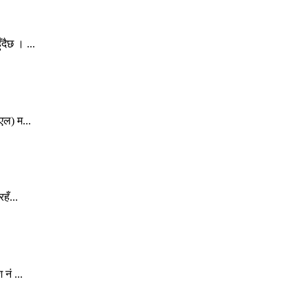
दैछ । ...
एल) म...
हँ...
नं ...