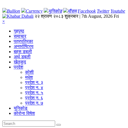
Bullion
Currency
युनिकोड
मौसम
Facebook
Twitter
Youtube
२२ श्रावण २०८३ शुक्रबार | 7th August, 2026 Fri
×
गृहपृष्‍ठ
समाचार
पत्रपत्रिका
अन्तर्राष्ट्रिय
बहस डबली
अर्थ डबली
खेलकुद
प्रदेश
कोशी
मधेश
प्रदेश न. ३
प्रदेश न. ४
प्रदेश न. ५
प्रदेश न. ६
प्रदेश न. ७
युनिकोड
कोरोना विषेश