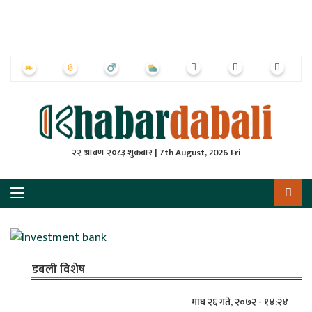
ृष्‍ठ
ाचार
पत्रिका
्राष्ट्रिय
२२ श्रावण २०८३ शुक्रबार | 7th August, 2026 Fri
स
ली
ली
लकुद
डबली विशेष
ेश
माघ २६ गते, २०७२ - १४:२४