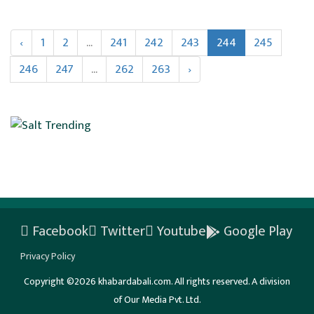
‹
1
2
...
241
242
243
244
245
246
247
...
262
263
›
Facebook
Twitter
Youtube
Google Play
Privacy Policy
Copyright ©2026 khabardabali.com. All rights reserved. A division
of Our Media Pvt. Ltd.