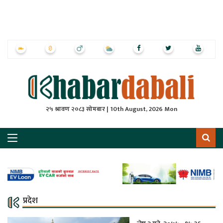
ृष्‍ठ
ाचार
पत्रिका
्राष्ट्रिय
२५ श्रावण २०८३ सोमबार | 10th August, 2026 Mon
स
ली
ली
लकुद
प्रदेश
ेश