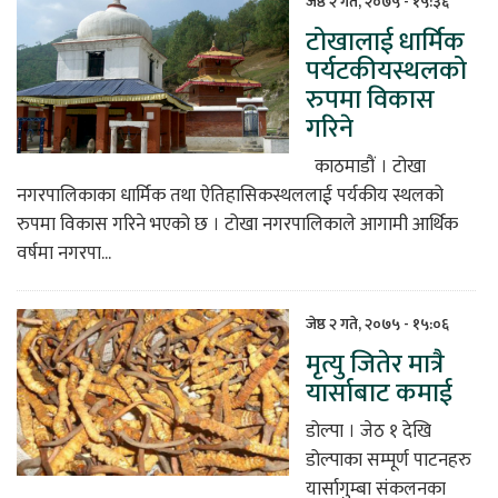
जेष्ठ २ गते, २०७५ - १५:३६
टोखालाई धार्मिक
िकोड
पर्यटकीयस्थलको
रुपमा विकास
ोना
गरिने
ेश
काठमाडौं । टोखा
नगरपालिकाका धार्मिक तथा ऐतिहासिकस्थललाई पर्यकीय स्थलको
रुपमा विकास गरिने भएको छ । टोखा नगरपालिकाले आगामी आर्थिक
वर्षमा नगरपा...
जेष्ठ २ गते, २०७५ - १५:०६
मृत्यु जितेर मात्रै
यार्साबाट कमाई
डोल्पा । जेठ १ देखि
डोल्पाका सम्पूर्ण पाटनहरु
यार्सागुम्बा संकलनका