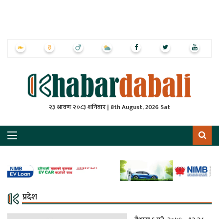
ृष्‍ठ
ाचार
पत्रिका
्राष्ट्रिय
२३ श्रावण २०८३ शनिबार | 8th August, 2026 Sat
स
ली
ली
लकुद
प्रदेश
ेश