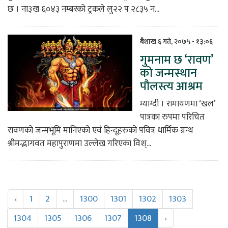
छ । ना३ख ६०४३ नम्बरको ट्रकले लु२२ प २८३५ न...
बैशाख ६ गते, २०७५ - १३:०६
गुमनाम छ ‘रावण’
को जन्मस्थान
पौलस्त्य आश्रम
म्याग्दी । रामायणमा ‘खल’
पात्रका रुपमा परिचित
रावणको जन्मभूमि मानिएको एवं हिन्दूहरुको पवित्र धार्मिक ग्रन्थ
श्रीमद्भागवत महापुराणमा उल्लेख गरिएका विश्...
‹
1
2
...
1300
1301
1302
1303
1304
1305
1306
1307
1308
›