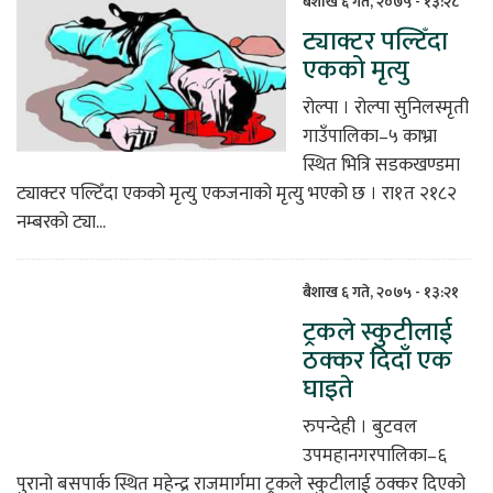
बैशाख ६ गते, २०७५ - १३:२८
ट्याक्टर पल्टिँदा
िकोड
एकको मृत्यु
ोना
रोल्पा । रोल्पा सुनिलस्मृती
ेश
गाउँपालिका–५ काभ्रा
स्थित भित्रि सडकखण्डमा
ट्याक्टर पल्टिँदा एकको मृत्यु एकजनाको मृत्यु भएको छ । रा१त २१८२
नम्बरको ट्या...
बैशाख ६ गते, २०७५ - १३:२१
ट्रकले स्कुटीलाई
ठक्कर दिदाँ एक
घाइते
रुपन्देही । बुटवल
उपमहानगरपालिका–६
पुरानो बसपार्क स्थित महेन्द्र राजमार्गमा ट्रकले स्कुटीलाई ठक्कर दिएको