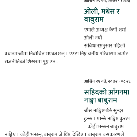
आश्विन २९ गते, २०७२ - १२:२३
ओली, मधेस र
िकोड
बाबुराम
ोना
एमाले अध्यक्ष केपी शर्मा
ेश
ओली नयाँ
संविधानअनुसार पहिलो
प्रधानमन्त्रीमा निर्वाचित भएका छन् । एउटा निम्न वर्गीय परिवारमा जन्मेर
राजनीतिको शिखरमा पुग्न उन...
आश्विन २५ गते, २०७२ - ०८:२६
सहिदको आँगनमा
नाङ्गा बाबुराम
बाँस नाङ्गिएपछि सुन्दर
हुन्छ । मान्छे नाङ्गिए कुरुप
। कोही भन्छन् बाबुराम
नाङ्गिए । कोही भन्छन्, बाबुराम जे थिए, देखिए । बाबुराम यसकारणले