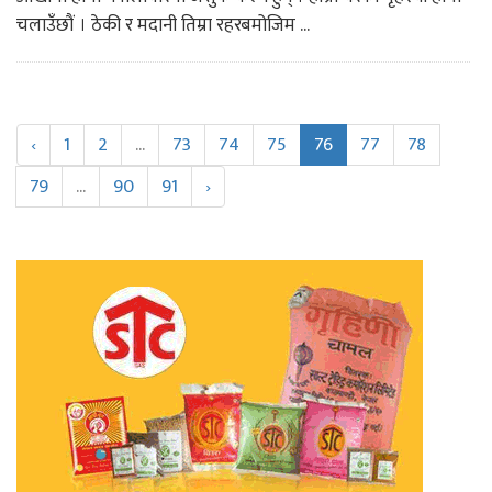
चलाउँछौं । ठेकी र मदानी तिम्रा रहरबमोजिम ...
‹
1
2
...
73
74
75
76
77
78
79
...
90
91
›