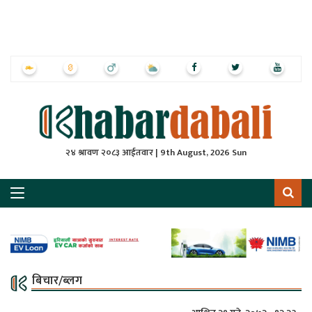
ृष्‍ठ
ाचार
पत्रिका
्राष्ट्रिय
२४ श्रावण २०८३ आईतवार | 9th August, 2026 Sun
स
ली
ली
लकुद
बिचार/ब्लग
ेश