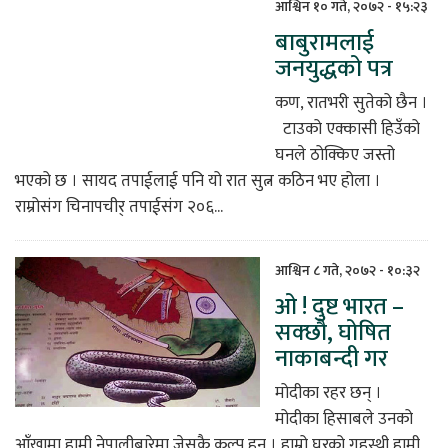
आश्विन १० गते, २०७२ - १५:२३
बाबुरामलाई
जनयुद्धको पत्र
कण, रातभरी सुतेको छैन ।
टाउको एक्कासी हिउँको
घनले ठोक्किए जस्तो
भएको छ । सायद तपाईलाई पनि यो रात सुत्न कठिन भए होला ।
राम्रोसंग चिनापचीर् तपाईसंग २०६...
आश्विन ८ गते, २०७२ - १०:३२
ओ ! दुष्ट भारत –
सक्छौ, घोषित
नाकाबन्दी गर
मोदीका रहर छन् ।
मोदीका हिसाबले उनको
आँखामा हामी नेपालीबारेमा जेसुकै कल्प हुन् । हाम्रो घरको गृहस्थी हामी