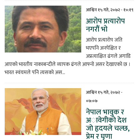
आश्विन १५ गते, २०७२ - १०:१९
आरोप प्रत्यारोप
नगरौं भो
आरोप प्रत्यारोप जति
भएपनि अनपेक्षित र
अप्रत्याक्षित ढंगले अगाडि
आएको भारतीय नाकाबन्दीले व्यापक ढंगले आफ्नो असर देखाएको छ ।
भारत स्वंयमले पनि त्यसको अस...
आश्विन १५ गते, २०७२ -
०७:०७
नेपाल भावुक र
अावेगीकाे देश
जाे हृदयले चल्छ,
प्रेम र घृणा