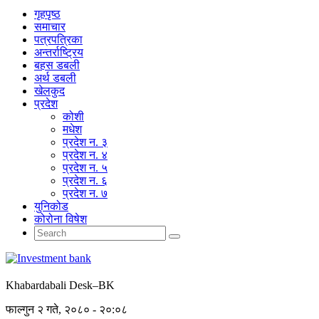
गृहपृष्‍ठ
समाचार
पत्रपत्रिका
अन्तर्राष्ट्रिय
बहस डबली
अर्थ डबली
खेलकुद
प्रदेश
कोशी
मधेश
प्रदेश न. ३
प्रदेश न. ४
प्रदेश न. ५
प्रदेश न. ६
प्रदेश न. ७
युनिकोड
कोरोना विषेश
Khabardabali Desk–BK
फाल्गुन २ गते, २०८० - २०:०८