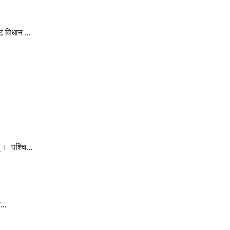
 विधान ...
। पश्चि...
...