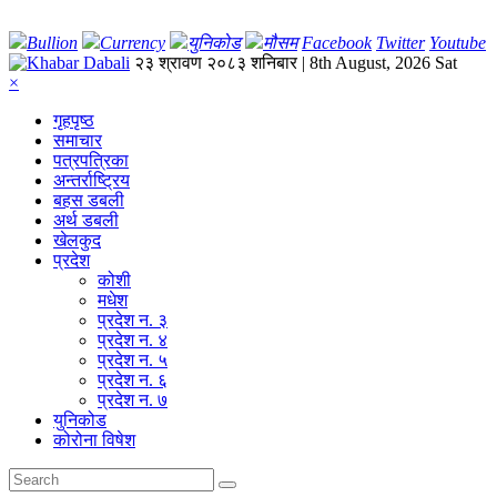
Bullion
Currency
युनिकोड
मौसम
Facebook
Twitter
Youtube
२३ श्रावण २०८३ शनिबार | 8th August, 2026 Sat
×
गृहपृष्‍ठ
समाचार
पत्रपत्रिका
अन्तर्राष्ट्रिय
बहस डबली
अर्थ डबली
खेलकुद
प्रदेश
कोशी
मधेश
प्रदेश न. ३
प्रदेश न. ४
प्रदेश न. ५
प्रदेश न. ६
प्रदेश न. ७
युनिकोड
कोरोना विषेश