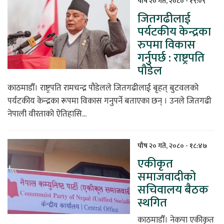
पौष २० गते, २०८० - १९:०९
जितगढीलाई
िकोड
पर्यटकीय केन्द्रका
रुपमा विकास
ोना
गर्नुपर्छ : राष्ट्रपति
ेश
पौडेल
काठमाडौँ। राष्ट्रपति रामचन्द्र पौडेलले जितगढीलाई बृहत् बुटवलको
पर्यटकीय केन्द्रका रूपमा विकास गनुपर्ने बताएका छन् । उनले जितगढी
नेपाली वीरताको ऐतिहासि...
पौष २० गते, २०८० - १८:४७
एकीकृत
समाजवादीको
सचिवालय बैठक
स्थगित
काठमाडौँ। नेकपा एकीकृत