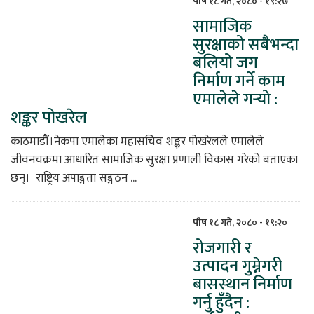
पौष १८ गते, २०८० - १९:२७
सामाजिक
सुरक्षाको सबैभन्दा
बलियो जग
निर्माण गर्ने काम
एमालेले गर्‍यो :
शङ्कर पोखरेल
काठमाडौं।नेकपा एमालेका महासचिव शङ्कर पोखरेलले एमालेले
जीवनचक्रमा आधारित सामाजिक सुरक्षा प्रणाली विकास गरेको बताएका
छन्। राष्ट्रिय अपाङ्गता सङ्गठन ...
पौष १८ गते, २०८० - १९:२०
रोजगारी र
उत्पादन गुम्नेगरी
बासस्थान निर्माण
गर्नु हुँदैन :