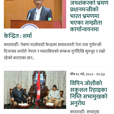
जयशंकरको भ्रमण
प्रधानमन्त्रीको
भारत भ्रमणमा
भएका सम्झौता
कार्यान्वयनमा
केन्द्रित : शर्मा
काठमाडौँ। नेकपा माओवादी केन्द्रका प्रभावशाली नेता तथा पूर्वमन्त्री
दिनानाथ शर्माले नेपाल र भारतबिचको सम्बन्ध युगौँदेखि सुमधुर र राम्रो
रहेको बताएका छन...
पौष १८ गते, २०८० - २०:३३
विपिन जोशीको
सकुशल रिहाइका
निम्ति सभामुखको
अनुरोध
काठमाडौँ। सभामुख