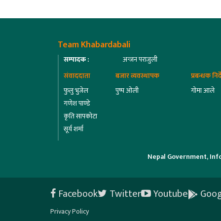
Team Khabardabali
सम्पादक :
अन्जन पराजुली
संवाददाता
बजार व्यवस्थापक
प्रबन्धक निर
फुलु भुजेल
पुष्प ओली
गोमा आले
गणेश पाण्डे
कृति सापकोटा
सूर्य शर्मा
Nepal Government, Inf
Facebook
Twitter
Youtube
Goog
Privacy Policy