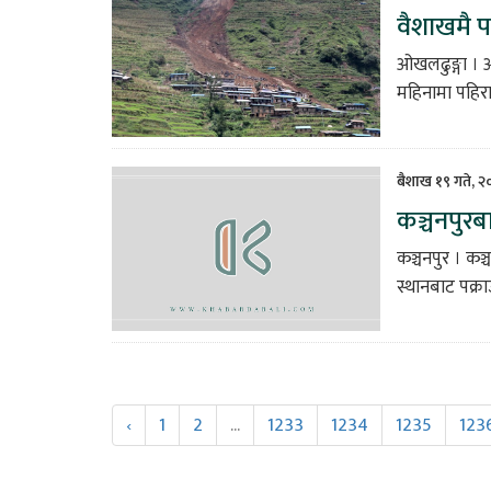
वैशाखमै प
ओखलढुङ्गा । 
महिनामा पहिराल
बैशाख १९ गते, २
कञ्चनपुरब
कञ्चनपुर । कञ्
स्थानबाट पक्रा
‹
1
2
...
1233
1234
1235
123