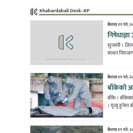
Khabardabali Desk–KP
बैशाख १९ गते, २
निषेधाज्ञ
सुनसरी । जिल
साधन नियन्त्र
बैशाख १९ गते, २
बाँकेको अ
बाँके । बाँके
। मृत्यु हुनेम
बैशाख १९ गते, 