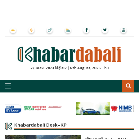
ृष्‍ठ
ाचार
पत्रिका
्राष्ट्रिय
२१ श्रावण २०८३ बिहीबार | 6th August, 2026 Thu
स
ली
ली
लकुद
Khabardabali Desk–KP
ेश