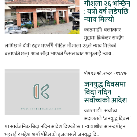
गौशला २६ भन्छिन्
: यत्रो वर्ष लडेपछि
न्याय मिल्यो
काठमाडौँ। बलात्कार
मुद्दामा क्रिकेटर सन्दीप
लामिछाने दोषी ठहर भएसँगै पीडित गौशाला २६ले न्याय मिलेको
बताएकी छन्। आज साँझ आएको फैसलाबाट आफूलाइै न्याय...
पौष १३ गते, २०८० - १९:४७
जनयुद्ध दिवसमा
बिदा नदिन
सर्वोच्चको आदेश
काठमाडौं। सर्वोच्च
अदालतले ‘जनयुद्ध दिवस’
मा सार्वजनिक बिदा नदिन आदेश दिएको छ । न्यायाधीश आनन्दमोहन
भट्टराई र महेश शर्मा पौडेलको इजलासले जनयुद्ध दि...