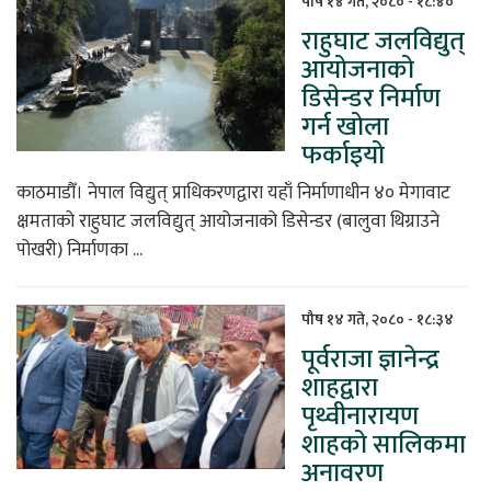
पौष १४ गते, २०८० - १८:४०
राहुघाट जलविद्युत्
िकोड
आयोजनाको
डिसेन्डर निर्माण
ोना
गर्न खोला
ेश
फर्काइयो
काठमाडौँ। नेपाल विद्युत् प्राधिकरणद्वारा यहाँ निर्माणाधीन ४० मेगावाट
क्षमताको राहुघाट जलविद्युत् आयोजनाको डिसेन्डर (बालुवा थिग्राउने
पोखरी) निर्माणका ...
पौष १४ गते, २०८० - १८:३४
पूर्वराजा ज्ञानेन्द्र
शाहद्वारा
पृथ्वीनारायण
शाहको सालिकमा
अनावरण