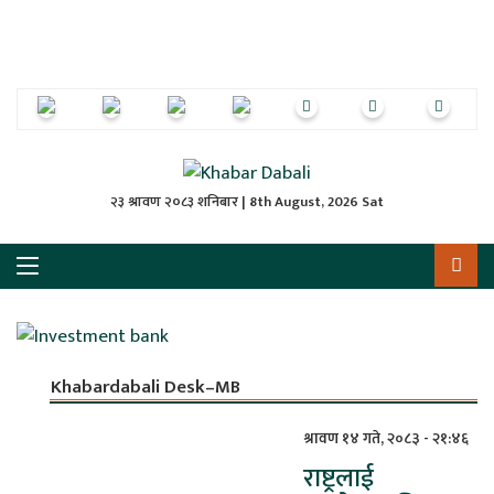
ृष्‍ठ
ाचार
पत्रिका
्राष्ट्रिय
२३ श्रावण २०८३ शनिबार | 8th August, 2026 Sat
स
ली
ली
Khabardabali Desk–MB
लकुद
श्रावण १४ गते, २०८३ - २१:४६
राष्ट्रलाई
ेश