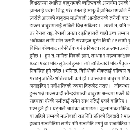
विश्वस्तरमा स्थापित बाबुरामको व्यक्तित्वको अन्तर्यमा उनक
ज्ञानलाई प्रयोग शिद्ध गरेर उनलाई आफू बैज्ञानिक भएकोले न
त्यसैले आजको बाबुराम माओवादी आन्दोलनको लगेसी बाट स्
डाक्टर बाबुरामलाई सजिलै चिन्न सकिन्छ । त्यसो त, यति ला
तर नेपाल राष्ट्र, नेपाली जनता र इतिहासले चाही उच्च सम
अवोधका लागि भनेर कसरी सरप्राइज यूर्टन लियो ? र लामो श्
विभिन्न कोणबाट तर्कविर्तक गर्न सकिएला तर अन्त्यमा उनले
हुनेछ । हुन त, मानिस भित्रको ज्ञान, साधना र महत्वाकांक्ष
एउटा एउटा भोक लुकेको हुन्छ । त्यो व्यक्तिवादी भोक पैत्रृ
नियन्त्रित हुने गर्दछ । भनिन्छ, विरोधीको भोकलाई पहिचा
गराउनु जत्तिकै शक्तिशाली कर्म हो । वास्तवमा बाबुराम भ
जगाइदिए र नयाँशक्तिको रुपमा विस्फोट गराए । जीवनभर सामूह
हुन्छ भन्ने माक्र्सवादी सौन्दर्यशास्त्री बाबुराम अन्त्यमा
सहयात्रा गरेकी पत्नीलाई समेत साथ नलिई एक्लै बाहिरिए । 
भएर हुने हो । घट्नाले आशंका जन्माउछ । द्धन्तात्मक भौतिक
या अहिले सम्मको माओवादी राजनिति प्रतिको दिक्दारी ? मा
हकमा राजनीतिमा लागेर पनि राजनीति नगर्नु वा राजनीतिज्ञ नह