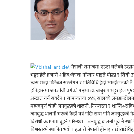
नेपाली समाजमा एउटा चलेको उखान छ, 
भट्टराईले हजारौं शहिद/बेपत्ता परिवार घाइते योद्धा र सि
त्यस भन्दा पछिका सरसंगत र गतिविधि हेर्दा आन्दोलनको नै प
इतिहासमा श्रमजीवी वर्गको पक्षमा डा. बाबुराम भट्टराईले प
अन्दाज गर्न सक्दैन । सामन्यतया ०४६ सालको जनआन्दोलन र 
महत्वपूर्ण चाँही जनयुद्धको थालनी, निरन्तरता र शान्ति÷सं
जनयुद्ध थालनी भएको केही वर्ष पछि सम्म पनि जनयुद्धको नेतृत्
बिरोधी क्याम्पमा बुझ्ने गरिन्थ्यो । जनयुद्ध थालनी पूर्व नै
विश्वस्तरमै स्थापित भयो । हजारौं नेपाली होनाहार छोरा