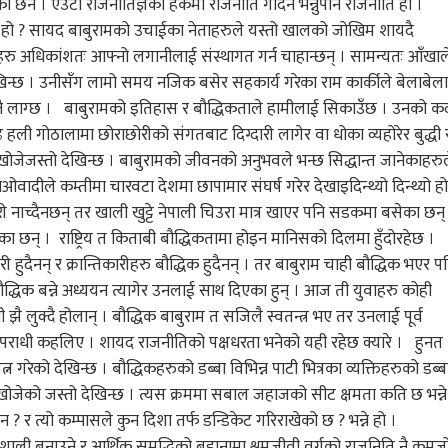
ेको छैन । एउटा राजनीतिज्ञको हकमा राजनीति गर्दिन भन्नुपनि राजनीति हो ।
ति हो ? सायद बाबुरामको उचाईका नेताहरुले यस्तो खालको जोखिम शायदै
ु अधिकांशतः आफ्नो लगानीलाई संस्थागत गर्न चाहान्छन् । सामन्यतः आँखाल
 देखिन्छ । उनीसँग लामो समय नजिक बसेर सहकार्य गरेका राम कार्कीले बेलाबेल
र्दा त्यस्तै लाग्छ । बाबुरामको इतिहास र बौद्धिकताले हामीलाई सिकाउँछ । उनको 
अनपढ हली गोठालामा छोराछोरीको संगतबाट दिग्दारी लागेर वा धोका व्यहोरेर बुद्धी 
खोजेजस्तो देखिन्छ । बाबुरामको जीवनको अनुभवले भन्छ सिद्धान्त जानेकाहरु
ाओवादीले कम्तीमा चारवटा देशमा छापामार संघर्ष गरेर देखाइदिन्थ्यो दिन्थ्यो ह
चकरी नाच्दैनछन् तर खाली खुट्टे नेपाली चिउरा मात्र खाएर पनि सडकमा बसेका छन्
का छन् । राष्ट्रिय त किताबी बौद्धिकतामा होइन मानिसको दिलमा हुँदोरहेछ ।
री हुदैनन् र क्रान्तिकारीहरु बौद्धिक हुदैनन् । तर बाबुराम चाही बौद्धिक भएर प
ौद्धिक बन्ने अध्ययन त्यागेर उनलाई साथ दिएका हुन् । आज ती युवाहरु कोही
ै लुक्दै होलान् । बौद्धिक बाबुराम त सजिलै स्वतन्त्र भए तर उनलाई पूर्व
ही अपराधी कहलिए । शायद राजनीतिको पक्षधरता भनेको यही रहेछ क्यारे । हुनत
्न गरेको देखिन्छ । बौद्धिकहरुको डब्बा विभिन्न पाटी भित्रका व्यक्तिहरुको डब्ब
न खोजेको जस्तो देखिन्छ । त्यस क्रममा सबाल जहाजको सीट क्षमता कति छ भन्ने
 र त्यो कम्पासले कुन दिशा तर्फ डन्डिकेट गरिराखेको छ ? भन्ने हो ।
शाली बनाउने र आर्थिक समृद्धिको बहानामा श्रमजीवी वर्गको राजनिति नै कमज