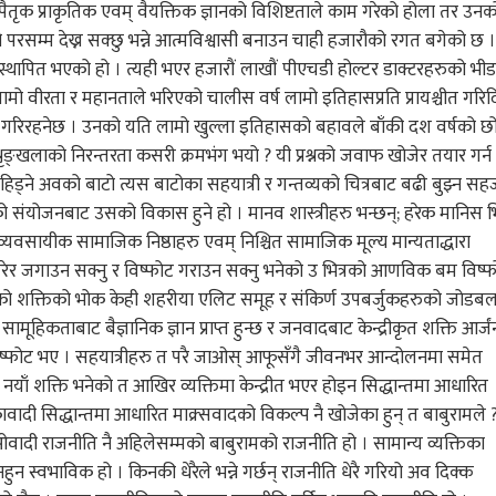
ो पैतृक प्राकृतिक एवम् वैयक्तिक ज्ञानको विशिष्टताले काम गरेको होला तर उनक
ै परसम्म देख्न सक्छु भन्ने आत्मविश्वासी बनाउन चाही हजारौको रगत बगेको छ ।
थापित भएको हो । त्यही भएर हजारौं लाखौं पीएचडी होल्टर डाक्टरहरुको भी
मो वीरता र महानताले भरिएको चालीस वर्ष लामो इतिहासप्रति प्रायश्चीत गरि
्मान गरिरहनेछ । उनको यति लामो खुल्ला इतिहासको बहावले बाँकी दश वर्षको छ
रृङ्खलाको निरन्तरता कसरी क्रमभंग भयो ? यी प्रश्नको जवाफ खोजेर तयार गर्न
 हिड्ने अवको बाटो त्यस बाटोका सहयात्री र गन्तव्यको चित्रबाट बढी बुझ्न सह
ाको संयोजनबाट उसको विकास हुने हो । मानव शास्त्रीहरु भन्छन्; हरेक मानिस भि
क व्यवसायीक सामाजिक निष्ठाहरु एवम् निश्चित सामाजिक मूल्य मान्यताद्धारा
न गरेर जगाउन सक्नु र विष्फोट गराउन सक्नु भनेको उ भित्रको आणविक बम विष्
ित्रको शक्तिको भोक केही शहरीया एलिट समूह र संकिर्ण उपबर्जुकहरुको जोडब
िकताबाट बैज्ञानिक ज्ञान प्राप्त हुन्छ र जनवादबाट केन्द्रीकृत शक्ति आर्जं
 एक्लै विष्फोट भए । सहयात्रीहरु त परै जाओस् आफूसँगै जीवनभर आन्दोलनमा समेत
नयाँ शक्ति भनेको त आखिर व्यक्तिमा केन्द्रीत भएर होइन सिद्धान्तमा आधारित
ावादी सिद्धान्तमा आधारित माक्र्सवादको विकल्प नै खोजेका हुन् त बाबुरामले 
ओवादी राजनीति नै अहिलेसम्मको बाबुरामको राजनीति हो । सामान्य व्यक्तिका
ुन स्वभाविक हो । किनकी धेरैले भन्ने गर्छन् राजनीति धेरै गरियो अव दिक्क