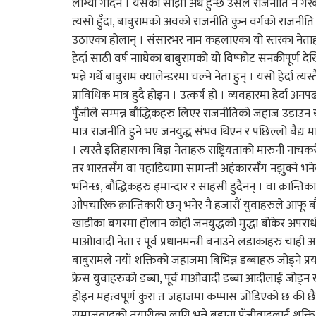
लाग्यो गर्दिन । यसको सोझो अर्थ हुन्छ उसले राजनीति नै गर
त्यसो हुँदा, बाबुरामको अवको राजनीति कुन वर्गको राजनी
उठाएका होलान् । संसारभर नाम कहलाएका यो स्तरका नेताहर
हेर्दा साठी वर्ष नााघेका बाबुरामको यो विष्फोट सनकीपूर्ण
भन्ने गर्थे बाबुराम क्यालेन्डरमा चल्ने नेता हुन् । यसो हे
प्राविधिक मात्र हुदै होइन । उत्कर्ष हो । व्यवहारमा हेर्दा 
पुँजीले सम्पन्न बौद्धिकहरु लिएर राजनीतिको जहाज उडाउन 
मात्र राजनीति हुने भए जनयुद्ध संभव थिएन र पछिल्लो बैद्य म
। त्यस्तै इतिहासका बिज्ञ नेताहरु राष्ट्रियताको मारुनी ना
तर भारतसँग वा पहाडियामा सामन्ती अहंकारसँग नझुक्ने भने
भनिन्छ, बौद्धिकहरु इमान्दार र साहसी हुदैनन् । वा क्रान्तिका
औपचारिक क्रान्तिकारी छन् भनेर नै हजारौं युवाहरुले आफू ब
खाडीका बगरमा होलान कोही जनयुद्धको मुद्धा बोकेर अपराधी झ
माओावादी नेता र पूर्व प्रधानमन्त्री बनाउने लडाकाहरु चा
बाबुरामले नयाँ शक्तिको जहाजमा बिभिन्न डब्बाहरु जोड्ने प्रयत
फ्रेस युवाहरुको डब्बा, पूर्व माओवादी डब्बा आदीलाई जोड्
होइन महत्वपूर्ण कुरा त जहाजमा कम्पास जोडिएको छ की छैन ?
समाजवादको तयारीका लागि भन्ने बहाना पूँजीवादलाई शक्ति