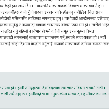
िवाय केही हात लाग्ने छैन । आजपनि माक्र्सवादको विकल्प माक्र्सवाद नै हो ।
िक उपलब्धीहरु दानी पुँजीबादका उपहार पक्कै होइनन् र बौद्धिक विलासका
करोडौंको पसिनासँग साटिएका सपनाहरु हुन् । माओवादी आन्दोलनका एजेण्डा
ो समृद्धि र माजवादी यात्राका प्यासेन्जर बोकेर उडान भर्ने हो । त्यसैले अहि
न्तरित गर्नु पहिलो कार्यभार हो भने दर्जनौं समूह उपसमूहमा विभक्त
री समाजवादी सपनालाई व्यवहारमा रुपान्तरण गर्नु अवको आवश्यकता हो । नयाँ
उमंगलाई सोही दिशामा केन्द्रीत गर्नुलाई आजको माक्र्सवादी दायित्व बनाउन सक्
ंस्था हो । हामी तपाईहरुमा देशविदेशका समाचार र विचार पस्कने गर्छौ ।
लागी सधै ग्रह्य छ । हामीलाई पछ्याउनुभएकोमा धन्यवाद । हामीबाट थप पढ्न