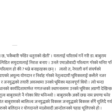
‘मकैबारी फाँडेर धतुराको खेती’ । यसलाई चरितार्थ गर्ने गरी डा. बाबुराम
ंगो उत्पिडित समुदायलाई निराश बनाए । उनले एमाओवादी परित्याग गरेको भनिए पन
रित्याग हो की ? भन्ने बनाइरहका छन् । त्यसो त, नेपाली वर्ग संघर्षको
ु¥याएको अमूल्य योगदान र निर्वाह गरेको नेतृत्वदायी भूमिकालाई कसैले नजर
जनयुद्धको तयारी अवस्थामा उनको भूमिका महत्वपूर्ण थियो । त्यो भन्दा
विधानको कार्यदिशामार्फत गणतन्त्रको स्थापनासम्म उनको भूमिका अग्रणी देखिन्छ
व बाबुरामले नै गरेका थिए भनिन्थ्यो । बाबुरामकै अर्को छद्म नाम प्रचण्ड भनेर
 स्थापित बाबुरामको ब्यक्तित्व जनयुद्धको विकास जनयुद्धको बिकास सँगै चुलिदै गय
छोरीहरुको बलिदान र योगदानले माओवादी आन्दोलनको पहाड चूलिएको हो ।