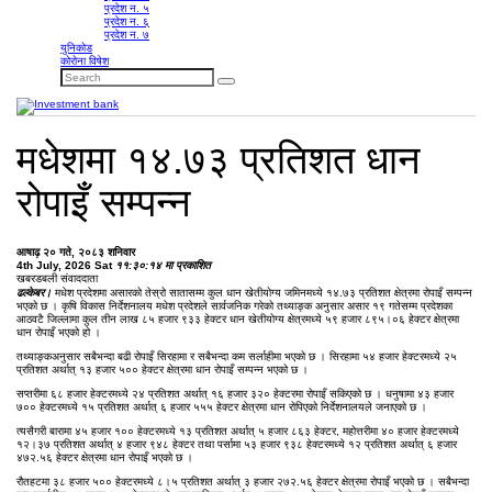
प्रदेश न. ५
प्रदेश न. ६
प्रदेश न. ७
युनिकोड
कोरोना विषेश
मधेशमा १४.७३ प्रतिशत धान
रोपाइँ सम्पन्न
आषाढ़ २० गते, २०८३ शनिवार
4th July, 2026 Sat
११:३०:१४ मा प्रकाशित
खबरडबली संवाददाता
ढल्केबर।
मधेश प्रदेशमा असारको तेस्रो सातासम्म कुल धान खेतीयोग्य जमिनमध्ये १४.७३ प्रतिशत क्षेत्रमा रोपाइँ सम्पन्न
भएको छ । कृषि विकास निर्देशनालय मधेश प्रदेशले सार्वजनिक गरेको तथ्याङ्क अनुसार असार १९ गतेसम्म प्रदेशका
आठवटै जिल्लामा कुल तीन लाख ८५ हजार ९३३ हेक्टर धान खेतीयोग्य क्षेत्रमध्ये ५९ हजार ८९५।०६ हेक्टर क्षेत्रमा
धान रोपाइँ भएको हो ।
तथ्याङ्कअनुसार सबैभन्दा बढी रोपाइँ सिरहामा र सबैभन्दा कम सर्लाहीमा भएको छ । सिरहामा ५४ हजार हेक्टरमध्ये २५
प्रतिशत अर्थात् १३ हजार ५०० हेक्टर क्षेत्रमा धान रोपाइँ सम्पन्न भएको छ ।
सप्तरीमा ६८ हजार हेक्टरमध्ये २४ प्रतिशत अर्थात् १६ हजार ३२० हेक्टरमा रोपाइँ सकिएको छ । धनुषामा ४३ हजार
७०० हेक्टरमध्ये १५ प्रतिशत अर्थात् ६ हजार ५५५ हेक्टर क्षेत्रमा धान रोपिएको निर्देशनालयले जनाएको छ ।
त्यसैगरी बारामा ४५ हजार १०० हेक्टरमध्ये १३ प्रतिशत अर्थात् ५ हजार ८६३ हेक्टर, महोत्तरीमा ४० हजार हेक्टरमध्ये
१२।३७ प्रतिशत अर्थात् ४ हजार ९४८ हेक्टर तथा पर्सामा ५३ हजार ९३८ हेक्टरमध्ये १२ प्रतिशत अर्थात् ६ हजार
४७२.५६ हेक्टर क्षेत्रमा धान रोपाइँ भएको छ ।
रौतहटमा ३८ हजार ५०० हेक्टरमध्ये ८।५ प्रतिशत अर्थात् ३ हजार २७२.५६ हेक्टर क्षेत्रमा रोपाइँ भएको छ । सबैभन्दा