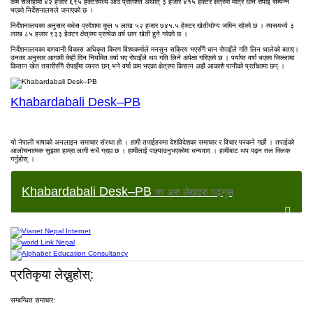
कम सर्लाहीमा ४२ हजार ६९५ हेक्टरमध्ये आठ प्रतिशत अर्थात् ३ हजार ४१५ हेक्टर क्षेत्रमा मात्र धान रोपाइँ सम्पन्न
भएको निर्देशनालयले जनाएको छ ।
निर्देशनालयका अनुसार मधेस प्रदेशमा कुल ५ लाख ५२ हजार ७४५.५ हेक्टर खेतीयोग्य जमिन रहेको छ । त्यसमध्ये ३
लाख ८५ हजार ९३३ हेक्टर क्षेत्रमा प्रत्येक वर्ष धान खेती हुने गरेको छ ।
निर्देशनालयका बागवानी विकास अधिकृत किरण विश्वकर्माले मनसुन सक्रिय भएसँगै धान रोपाइँले गति लिन थालेको बताए।
उनका अनुसार आगामी केही दिन नियमित वर्षा भए रोपाइँले थप गति लिने अपेक्षा गरिएको छ । पर्याप्त वर्षा भएका जिल्लामा
किसान खेत तयारीसँगै रोपाइँमा व्यस्त छन् भने वर्षा कम भएका क्षेत्रमा किसान अझै आकाशे पानीको प्रतीक्षामा छन् ।
Khabardabali Desk–PB
यो नेपाली भाषाको अनलाइन समाचार संस्था हो । हामी तपाईहरुमा देशविदेशका समाचार र विचार पस्कने गर्छौ । तपाईको
आलोचनात्मक सुझाव हाम्रा लागी सधै ग्रह्य छ । हामीलाई पछ्याउनुभएकोमा धन्यवाद । हामीबाट थप पढ्न तल क्लिक
गर्नुहोस् ।
Khabardabali Desk–PB
का अरु लेखहरु पढ्नुस्
प्रतिकृया लेख्नुहोस्:
सम्बन्धित समाचार: