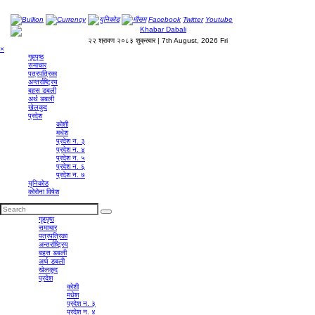
Bullion
Currency
युनिकोड
मौसम
Facebook
Twitter
Youtube
२२ श्रावण २०८३ शुक्रबार | 7th August, 2026 Fri
×
गृहपृष्‍ठ
समाचार
पत्रपत्रिका
अन्तर्राष्ट्रिय
बहस डबली
अर्थ डबली
खेलकुद
प्रदेश
कोशी
मधेश
प्रदेश न. ३
प्रदेश न. ४
प्रदेश न. ५
प्रदेश न. ६
प्रदेश न. ७
युनिकोड
कोरोना विषेश
गृहपृष्‍ठ
समाचार
पत्रपत्रिका
अन्तर्राष्ट्रिय
बहस डबली
अर्थ डबली
खेलकुद
प्रदेश
कोशी
मधेश
प्रदेश न. ३
प्रदेश न. ४