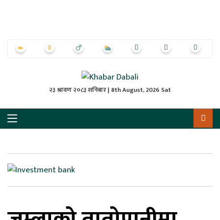
ृष्‍ठ
ाचार
पत्रिका
्राष्ट्रिय
२३ श्रावण २०८३ शनिबार | 8th August, 2026 Sat
स
ली
ली
लकुद
जुम्लाको तातोपानीमा
ेश