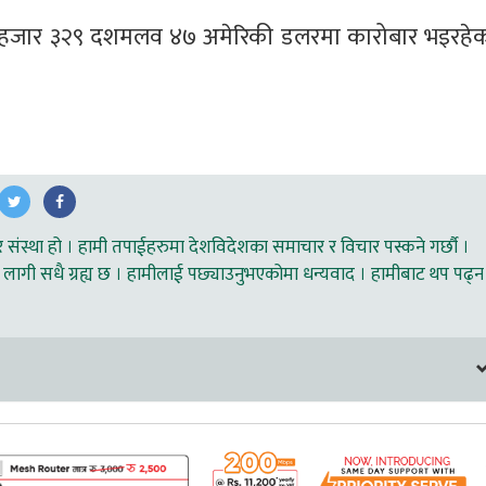
चार हजार ३२९ दशमलव ४७ अमेरिकी डलरमा कारोबार भइरहेक
ंस्था हो । हामी तपाईहरुमा देशविदेशका समाचार र विचार पस्कने गर्छौ ।
लागी सधै ग्रह्य छ । हामीलाई पछ्याउनुभएकोमा धन्यवाद । हामीबाट थप पढ्न