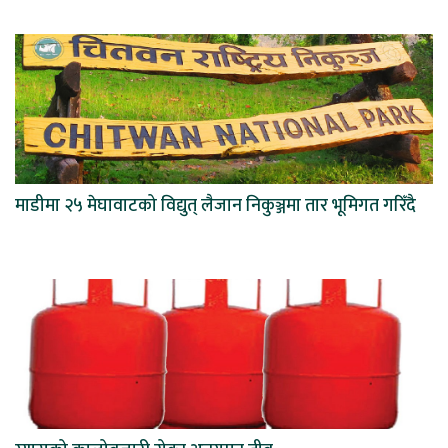
माडीमा २५ मेघावाटको विद्युत् लैजान निकुञ्जमा तार भूमिगत गरिँदै