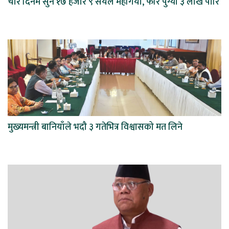
चार दिनमै सुन १७ हजार ९ सयले महँगियो, फेरि पुग्यो ३ लाख पारि
मुख्यमन्त्री बानियाँले भदौ ३ गतेभित्र विश्वासको मत लिने