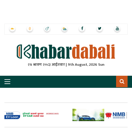
ृष्‍ठ
ाचार
पत्रिका
्राष्ट्रिय
२४ श्रावण २०८३ आईतवार | 9th August, 2026 Sun
स
ली
ली
लकुद
ेश