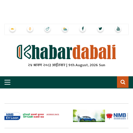
ृष्‍ठ
ाचार
पत्रिका
्राष्ट्रिय
२४ श्रावण २०८३ आईतवार | 9th August, 2026 Sun
स
ली
ली
लकुद
ेश