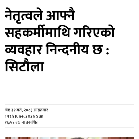
नेतृत्वले आफ्नै
िकोड
सहकर्मीमाथि गरिएको
ोना
ेश
व्यवहार निन्दनीय छ :
सिटौला
जेष्ठ ३१ गते, २०८३ आइतवार
14th June, 2026 Sun
१६:५१:२७ मा प्रकाशित