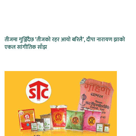
तीजमा गुञ्जिँदैछ ‘तीजको रहर आयो बरिलै’, दीपा नारायण झाको
एकल सांगीतिक साँझ