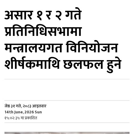
असार १ र २ गते
िकोड
प्रतिनिधिसभामा
ोना
ेश
मन्त्रालयगत विनियोजन
शीर्षकमाथि छलफल हुने
जेष्ठ ३१ गते, २०८३ आइतवार
14th June, 2026 Sun
१५:०२:३५ मा प्रकाशित