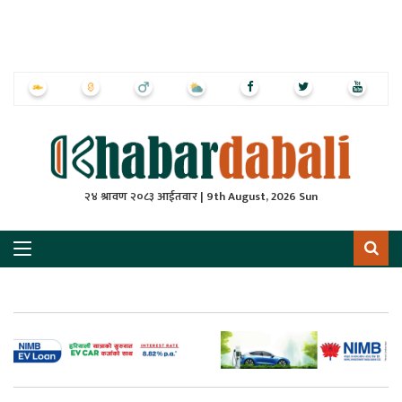
ृष्‍ठ
ाचार
पत्रिका
्राष्ट्रिय
२४ श्रावण २०८३ आईतवार | 9th August, 2026 Sun
स
ली
ली
लकुद
ेश