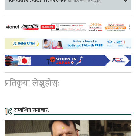
KHABARDABALI DESK–PB
का अरु लेखहरु पढ्नुस्
प्रतिकृया लेख्नुहोस्:
सम्बन्धित समाचार: