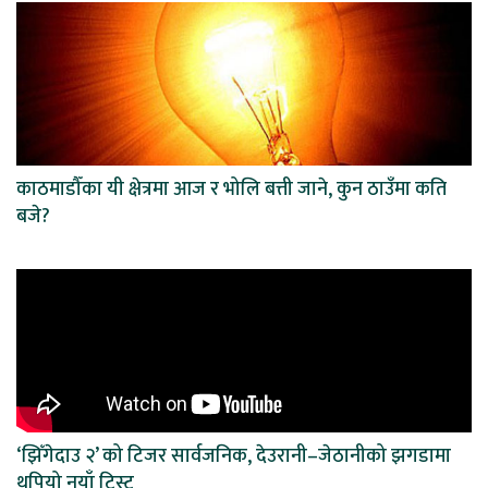
काठमाडौँका यी क्षेत्रमा आज र भोलि बत्ती जाने, कुन ठाउँमा कति
बजे?
‘झिँगेदाउ २’ को टिजर सार्वजनिक, देउरानी–जेठानीको झगडामा
थपियो नयाँ ट्विस्ट