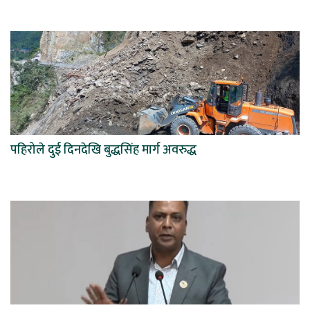
पहिरोले दुई दिनदेखि बुद्धसिंह मार्ग अवरुद्ध