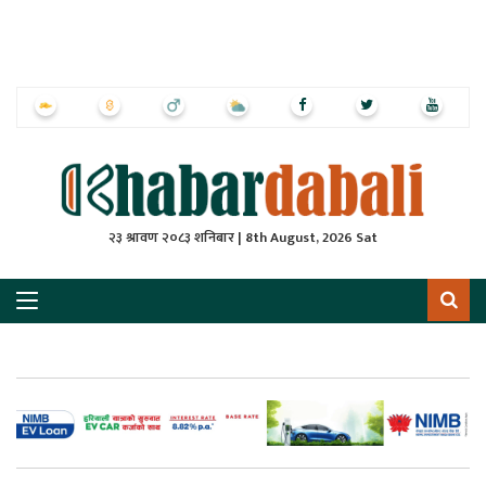
ृष्‍ठ
ाचार
पत्रिका
्राष्ट्रिय
२३ श्रावण २०८३ शनिबार | 8th August, 2026 Sat
स
ली
ली
लकुद
ेश