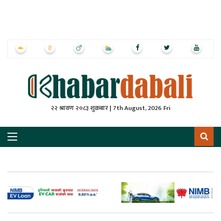
ृष्‍ठ
ाचार
पत्रिका
्राष्ट्रिय
२२ श्रावण २०८३ शुक्रबार | 7th August, 2026 Fri
स
ली
ली
लकुद
ेश