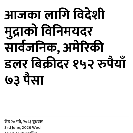
आजका लागि विदेशी
िकोड
मुद्राको विनिमयदर
ोना
ेश
सार्वजनिक, अमेरिकी
डलर बिक्रीदर १५२ रुपैयाँ
७३ पैसा
जेष्ठ २० गते, २०८३ बुधवार
3rd June, 2026 Wed