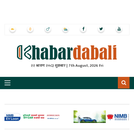
ृष्‍ठ
ाचार
पत्रिका
्राष्ट्रिय
२२ श्रावण २०८३ शुक्रबार | 7th August, 2026 Fri
स
ली
ली
लकुद
ेश