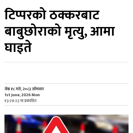
टिप्परको ठक्करबाट
िकोड
बाबुछोराको मृत्यु, आमा
ोना
ेश
घाइते
जेष्ठ १८ गते, २०८३ सोमवार
1st June, 2026 Mon
१३:२४:२३ मा प्रकाशित