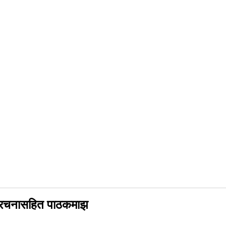
घु रचनासहित पाठकमाझ