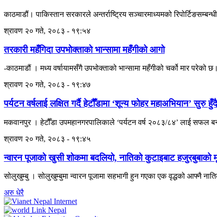
काठमाडौं। पाकिस्तान सरकारले अन्तर्राष्ट्रिय सञ्चारमाध्यमको रिपोर्टिङसम्बन्धी न
श्रावण २० गते, २०८३ - १९:५४
तरकारी महँगिदा उपभोक्ताको भान्सामा महँगीको आगो
-काठमाडौं । मध्य वर्षायामसँगै उपभोक्ताको भान्सामा महँगीको चर्को मार प
श्रावण २० गते, २०८३ - १९:४७
पर्यटन वर्षलाई लक्षित गर्दै हेटौँडामा ‘शून्य फोहर महाअभियान’ सुरु हुँद
मकवानपुर । हेटौँडा उपमहानगरपालिकाले ‘पर्यटन वर्ष २०८३/८४’ लाई सफल बना
श्रावण २० गते, २०८३ - १९:४५
न्वारन पूजाको खुसी शोकमा बदलियो, नातिको कुटाइबाट हजुरबुबाको मृत
सोलुखुम्बु । सोलुखुम्बुमा न्वारन पूजामा सहभागी हुन गएका एक वृद्धको आफ्नै 
अरु धेरै