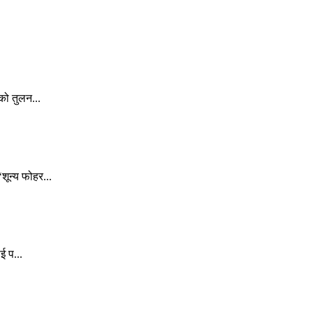
को तुलन...
ून्य फोहर...
ई प...