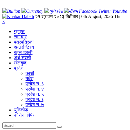
Bullion
Currency
युनिकोड
मौसम
Facebook
Twitter
Youtube
२१ श्रावण २०८३ बिहीबार | 6th August, 2026 Thu
×
गृहपृष्‍ठ
समाचार
पत्रपत्रिका
अन्तर्राष्ट्रिय
बहस डबली
अर्थ डबली
खेलकुद
प्रदेश
कोशी
मधेश
प्रदेश न. ३
प्रदेश न. ४
प्रदेश न. ५
प्रदेश न. ६
प्रदेश न. ७
युनिकोड
कोरोना विषेश