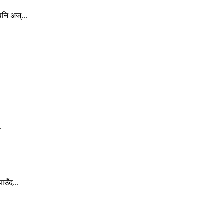
नि अज्...
.
ाउँद...