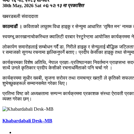
जेष्ठ १६ गते, २०८३ शनिवार
30th May, 2026 Sat
०६:५२:१३ मा प्रकाशित
खबरडबली संवाददाता
काठमाडौं ।
कविताको लघुतम विधा हाइकु र सेन्युमा आधारित ‘तृषित मन’ नामक क
स्वयम्भू कारखानाचोकस्थित क्वालिटी दरबार रेस्टुरेन्टमा आयोजित कार्यक्रममा ने
लोकार्पण समारोहलाई सम्बोधन गर्दै डा. गिरीले हाइकु र सेन्युलाई बौद्धिक जटिलता
र समाजको सुगन्ध रचनामा झल्किनुपर्ने बताए। प्रदीप केसीका हाइकु तथा सेन्युमा 
कार्यक्रमका विशेष अतिथि, नेपाल प्रज्ञा–प्रतिष्ठानका निवर्तमान प्राज्ञसभा स
साथै उनले कृतिकार प्रदीप केसीको रचनाधर्मिताको पनि चर्चा गरे ।
कार्यक्रममा सुधीर ख्वबी, सृजना सरोवर तथा रामचन्द्र खत्री ले कृतिको सफलता
शुभेच्छुकहरूले सम्मानसमेत गरेका थिए।
प्रतिभा विष्ट को अध्यक्षतामा सम्पन्न कार्यक्रममा प्रकाशक संस्था ऐरावती प्र
व्यक्त गरेका छन्।
Khabardabali Desk–MB