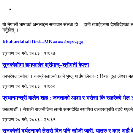
यो नेपाली भाषाको अनलाइन समाचार संस्था हो । हामी तपाईहरुमा देशविदेशका स
गर्नुहोस् ।
Khabardabali Desk–MB
का अरु लेखहरु पढ्नुस्
श्रावण २० गते, २०८३ - २२:१७
सुनकोशीमा हामफालेर श्रीमान्–श्रीमती बेपत्ता
काभ्रेपलाञ्चोक । काभ्रेपलाञ्चोकको भुम्लु गाउँपालिका–८ स्थित दुलालेश्वर म
श्रावण २० गते, २०८३ - २२:००
प्रधानमन्त्री बालेन शाह : जनताकाे आशा र भरोसा कि खहरेकाे भेल 
काठमाडौं । नेपाली राजनीतिमा लामो समयदेखि स्थापित दलहरूप्रति बढ्दै गएको 
श्रावण २० गते, २०८३ - २१:३१
सुनकोसी दुर्घटनाको तेस्रो दिन पनि खोजी जारी, यात्रु र कार अझै बे