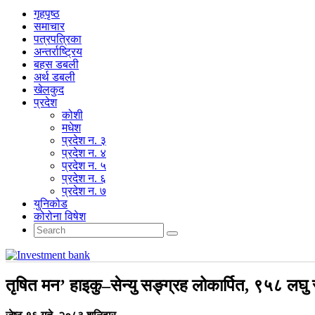
गृहपृष्‍ठ
समाचार
पत्रपत्रिका
अन्तर्राष्ट्रिय
बहस डबली
अर्थ डबली
खेलकुद
प्रदेश
कोशी
मधेश
प्रदेश न. ३
प्रदेश न. ४
प्रदेश न. ५
प्रदेश न. ६
प्रदेश न. ७
युनिकोड
कोरोना विषेश
तृषित मन’ हाइकु–सेन्यु सङ्ग्रह लोकार्पित, ९५८ ल