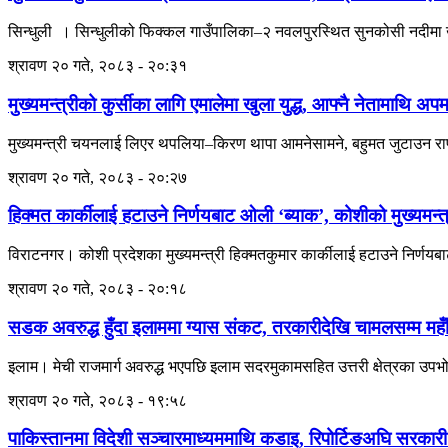
सिन्धुली । सिन्धुलीको फिक्कल गाउँपालिका–२ नवलपुरस्थित सुनकोसी नदीमा खस
श्रावण २० गते, २०८३ - २०:३१
मुख्यमन्त्रीको कुर्सीका लागि एमालेमा खुला युद्ध, आफ्नै नेतामाथि अप
मुख्यमन्त्री चयनलाई लिएर थपलिया–किरण थापा आमनेसामने, बहुमत जुटाउन राप
श्रावण २० गते, २०८३ - २०:२७
हिक्मत कार्कीलाई हटाउने निर्णयबाट ओली ‘ब्याक’, कोशीको मुख्यमन्त्
विराटनगर। कोशी प्रदेशका मुख्यमन्त्री हिक्मतकुमार कार्कीलाई हटाउने निर्णयबाट
श्रावण २० गते, २०८३ - २०:१८
सडक अवरुद्ध हुँदा इलाममा ग्यास संकट, तरकारीदेखि चामलसम्म महँ
इलाम। मेची राजमार्ग अवरुद्ध भएपछि इलाम सदरमुकामसहित उत्तरी क्षेत्रका उपभ
श्रावण २० गते, २०८३ - १९:५८
पाकिस्तानमा विदेशी सञ्चारमाध्यममाथि कडाइ, रिपोर्टिङअघि सरकारी