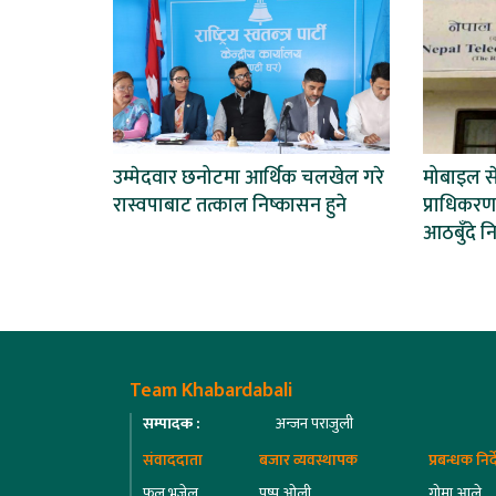
उम्मेदवार छनोटमा आर्थिक चलखेल गरे
मोबाइल से
रास्वपाबाट तत्काल निष्कासन हुने
प्राधिकर
आठबुँदे नि
Team Khabardabali
सम्पादक :
अन्जन पराजुली
संवाददाता
बजार व्यवस्थापक
प्रबन्धक निर
फुलु भुजेल
पुष्प ओली
गोमा आले