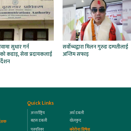
वामा सुधार गर्न
सर्वोच्चद्वारा मिलन गुरुङ दम्पतीलाई
णको कडाइ, सेवा प्रदायकलाई
अन्तिम सफाइ
र्देशन
Quick Links
अन्तर्राष्ट्रिय
अर्थ डबली
बहस डबली
खेलकुद
्देशक
पत्रपत्रिका
कोरोना विषेश