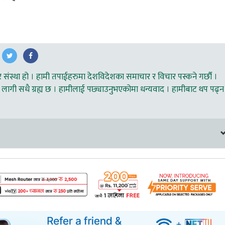
ंस्था हो । हामी तपाईहरुमा देशविदेशका समाचार र विचार पस्कने गर्छौ ।
लागी सधै ग्रह्य छ । हामीलाई पछ्याउनुभएकोमा धन्यवाद । हामीबाट थप पढ्न