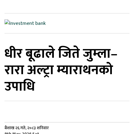
िकोड
ोना
ेश
धीर बूढाले जिते जुम्ला–
रारा अल्ट्रा म्याराथनको
उपाधि
बैशाख २६ गते, २०८३ शनिवार
9th May, 2026 Sat