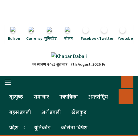
ृष्‍ठ
ाचार
पत्रिका
Bullion
Currency
युनिकोड
मौसम
Facebook
Twitter
Youtube
्राष्ट्रिय
२२ श्रावण २०८३ शुक्रबार | 7th August, 2026 Fri
स
ली
गृहपृष्‍ठ
समाचार
पत्रपत्रिका
अन्तर्राष्ट्रिय
ली
बहस डबली
अर्थ डबली
खेलकुद
लकुद
प्रदेश
युनिकोड
कोरोना विषेश
ेश