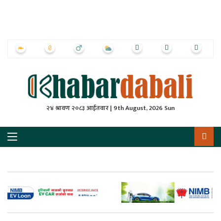
ृष्‍ठ
ाचार
पत्रिका
्राष्ट्रिय
२४ श्रावण २०८३ आईतवार | 9th August, 2026 Sun
स
ली
ली
लकुद
ेश