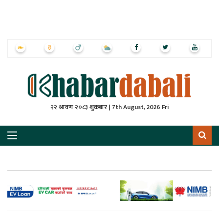
ृष्‍ठ
ाचार
पत्रिका
्राष्ट्रिय
२२ श्रावण २०८३ शुक्रबार | 7th August, 2026 Fri
स
ली
ली
लकुद
ेश