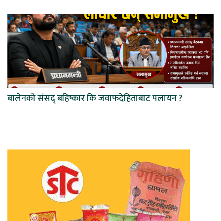
बालेनको संसद् बहिष्कार कि जवाफदेहिताबाट पलायन ?