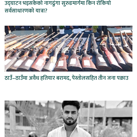
उद्घाटन भइसकेको नागढुंगा सुरुङमार्गमा किन रोकियो
सर्वसाधारणको यात्रा?
ठाउँ–ठाउँमा अवैध हतियार बरामद, पेस्तोलसहित तीन जना पक्राउ