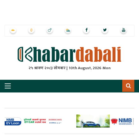
ृष्‍ठ
ाचार
पत्रिका
्राष्ट्रिय
२५ श्रावण २०८३ सोमबार | 10th August, 2026 Mon
स
ली
ली
लकुद
ेश