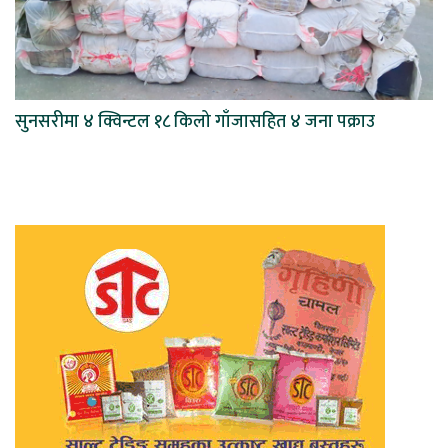
सुनसरीमा ४ क्विन्टल १८ किलो गाँजासहित ४ जना पक्राउ