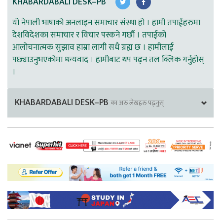
KHABARDABALI DESK–PB
यो नेपाली भाषाको अनलाइन समाचार संस्था हो । हामी तपाईहरुमा
देशविदेशका समाचार र विचार पस्कने गर्छौ । तपाईको
आलोचनात्मक सुझाव हाम्रा लागी सधै ग्रह्य छ । हामीलाई
पछ्याउनुभएकोमा धन्यवाद । हामीबाट थप पढ्न तल क्लिक गर्नुहोस्
।
KHABARDABALI DESK–PB
का अरु लेखहरु पढ्नुस्