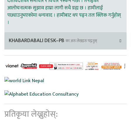
देशविदेशका समाचार र विचार पस्कने गर्छौ । तपाईको
आलोचनात्मक सुझाव हाम्रा लागी सधै ग्रह्य छ । हामीलाई
पछ्याउनुभएकोमा धन्यवाद । हामीबाट थप पढ्न तल क्लिक गर्नुहोस्
।
KHABARDABALI DESK–PB
का अरु लेखहरु पढ्नुस्
प्रतिकृया लेख्नुहोस्: