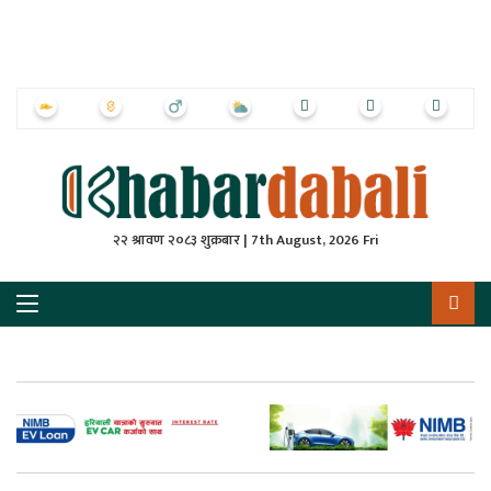
ृष्‍ठ
ाचार
पत्रिका
्राष्ट्रिय
२२ श्रावण २०८३ शुक्रबार | 7th August, 2026 Fri
स
ली
ली
लकुद
ेश