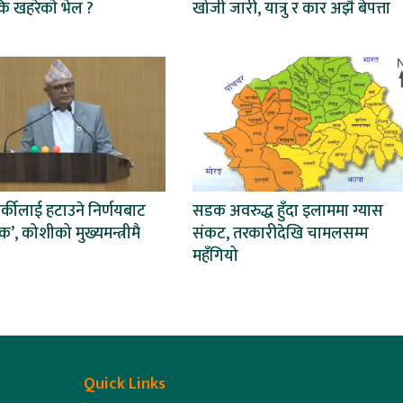
ि खहरेकाे भेल ?
खोजी जारी, यात्रु र कार अझै बेपत्ता
र्कीलाई हटाउने निर्णयबाट
सडक अवरुद्ध हुँदा इलाममा ग्यास
’, कोशीको मुख्यमन्त्रीमै
संकट, तरकारीदेखि चामलसम्म
महँगियो
Quick Links