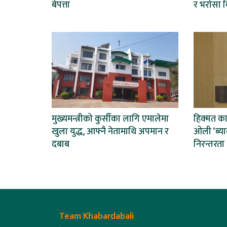
बेपत्ता
र भरोसा क
मुख्यमन्त्रीको कुर्सीका लागि एमालेमा
हिक्मत का
खुला युद्ध, आफ्नै नेतामाथि अपमान र
ओली ‘ब्याक
दबाब
निरन्तरता
Team Khabardabali