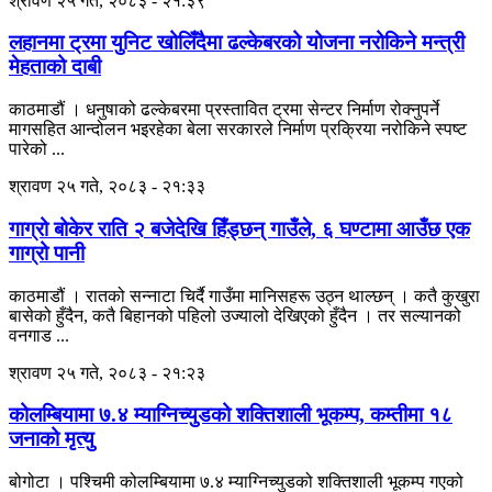
श्रावण २५ गते, २०८३ - २१:३९
लहानमा ट्रमा युनिट खोलिँदैमा ढल्केबरको योजना नरोकिने मन्त्री
मेहताको दाबी
काठमाडौं । धनुषाको ढल्केबरमा प्रस्तावित ट्रमा सेन्टर निर्माण रोक्नुपर्ने
मागसहित आन्दोलन भइरहेका बेला सरकारले निर्माण प्रक्रिया नरोकिने स्पष्ट
पारेको ...
श्रावण २५ गते, २०८३ - २१:३३
गाग्रो बोकेर राति २ बजेदेखि हिँड्छन् गाउँले, ६ घण्टामा आउँछ एक
गाग्रो पानी
काठमाडौं । रातको सन्नाटा चिर्दै गाउँमा मानिसहरू उठ्न थाल्छन् । कतै कुखुरा
बासेको हुँदैन, कतै बिहानको पहिलो उज्यालो देखिएको हुँदैन । तर सल्यानको
वनगाड ...
श्रावण २५ गते, २०८३ - २१:२३
कोलम्बियामा ७.४ म्याग्निच्युडको शक्तिशाली भूकम्प, कम्तीमा १८
जनाको मृत्यु
बोगोटा । पश्चिमी कोलम्बियामा ७.४ म्याग्निच्युडको शक्तिशाली भूकम्प गएको