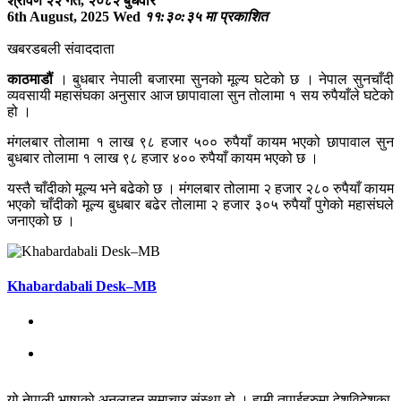
श्रावण २२ गते, २०८२ बुधवार
6th August, 2025 Wed
११:३०:३५ मा प्रकाशित
खबरडबली संवाददाता
काठमाडौं
। बुधबार नेपाली बजारमा सुनको मूल्य घटेको छ । नेपाल सुनचाँदी
व्यवसायी महासंघका अनुसार आज छापावाला सुन तोलामा १ सय रुपैयाँले घटेको
हो ।
मंगलबार तोलामा १ लाख ९८ हजार ५०० रुपैयाँ कायम भएको छापावाल सुन
बुधबार तोलामा १ लाख ९८ हजार ४०० रुपैयाँ कायम भएको छ ।
यस्तै चाँदीको मूल्य भने बढेको छ । मंगलबार तोलामा २ हजार २८० रुपैयाँ कायम
भएको चाँदीको मूल्य बुधबार बढेर तोलामा २ हजार ३०५ रुपैयाँ पुगेको महासंघले
जनाएको छ ।
Khabardabali Desk–MB
यो नेपाली भाषाको अनलाइन समाचार संस्था हो । हामी तपाईहरुमा देशविदेशका