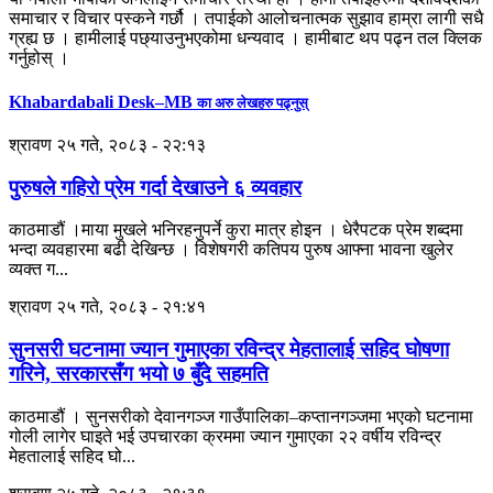
समाचार र विचार पस्कने गर्छौ । तपाईको आलोचनात्मक सुझाव हाम्रा लागी सधै
ग्रह्य छ । हामीलाई पछ्याउनुभएकोमा धन्यवाद । हामीबाट थप पढ्न तल क्लिक
गर्नुहोस् ।
Khabardabali Desk–MB
का अरु लेखहरु पढ्नुस्
श्रावण २५ गते, २०८३ - २२:१३
पुरुषले गहिरो प्रेम गर्दा देखाउने ६ व्यवहार
काठमाडौं ।माया मुखले भनिरहनुपर्ने कुरा मात्र होइन । धेरैपटक प्रेम शब्दमा
भन्दा व्यवहारमा बढी देखिन्छ । विशेषगरी कतिपय पुरुष आफ्ना भावना खुलेर
व्यक्त ग...
श्रावण २५ गते, २०८३ - २१:४१
सुनसरी घटनामा ज्यान गुमाएका रविन्द्र मेहतालाई सहिद घोषणा
गरिने, सरकारसँग भयो ७ बुँदे सहमति
काठमाडौं । सुनसरीको देवानगञ्ज गाउँपालिका–कप्तानगञ्जमा भएको घटनामा
गोली लागेर घाइते भई उपचारका क्रममा ज्यान गुमाएका २२ वर्षीय रविन्द्र
मेहतालाई सहिद घो...