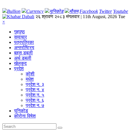
Bullion
Currency
युनिकोड
मौसम
Facebook
Twitter
Youtube
२६ श्रावण २०८३ मंगलवार | 11th August, 2026 Tue
×
गृहपृष्‍ठ
समाचार
पत्रपत्रिका
अन्तर्राष्ट्रिय
बहस डबली
अर्थ डबली
खेलकुद
प्रदेश
कोशी
मधेश
प्रदेश न. ३
प्रदेश न. ४
प्रदेश न. ५
प्रदेश न. ६
प्रदेश न. ७
युनिकोड
कोरोना विषेश