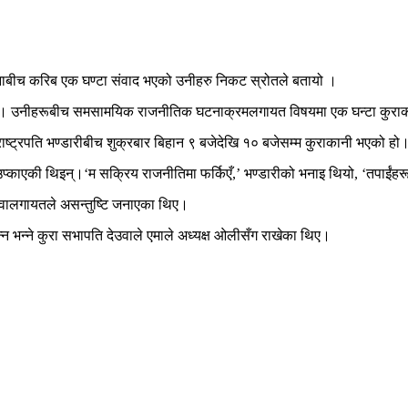
ुई जनाबीच करिब एक घण्टा संवाद भएको उनीहरु निकट स्रोतले बतायो ।
गाल पुगे। उनीहरूबीच समसामयिक राजनीतिक घटनाक्रमलगायत विषयमा एक घन्टा कुर
ाष्ट्रपति भण्डारीबीच शुक्रबार बिहान ९ बजेदेखि १० बजेसम्म कुराकानी भएको हो
िषय उप्काएकी थिइन्।‘म सक्रिय राजनीतिमा फर्किएँ,’ भण्डारीको भनाइ थियो, ‘तपाईं
देउवालगायतले असन्तुष्टि जनाएका थिए।
्न भन्ने कुरा सभापति देउवाले एमाले अध्यक्ष ओलीसँग राखेका थिए।