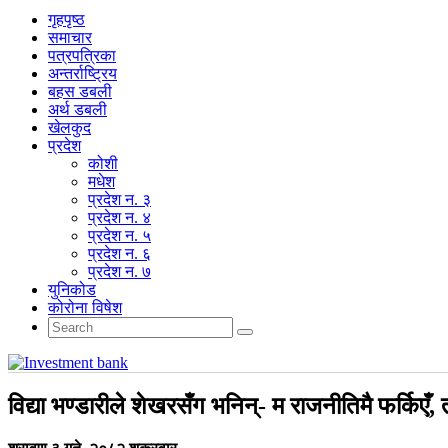
गृहपृष्‍ठ
समाचार
पत्रपत्रिका
अन्तर्राष्ट्रिय
बहस डबली
अर्थ डबली
खेलकुद
प्रदेश
कोशी
मधेश
प्रदेश न. ३
प्रदेश न. ४
प्रदेश न. ५
प्रदेश न. ६
प्रदेश न. ७
युनिकोड
कोरोना विषेश
विद्या भण्डारीले शेखरसँग भनिन्- म राजनीतिमै फर्किएँ