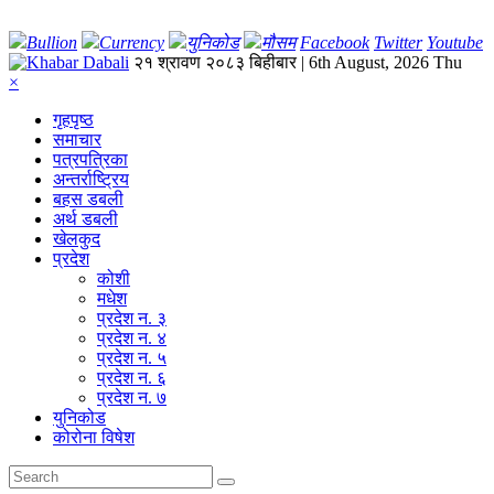
Bullion
Currency
युनिकोड
मौसम
Facebook
Twitter
Youtube
२१ श्रावण २०८३ बिहीबार | 6th August, 2026 Thu
×
गृहपृष्‍ठ
समाचार
पत्रपत्रिका
अन्तर्राष्ट्रिय
बहस डबली
अर्थ डबली
खेलकुद
प्रदेश
कोशी
मधेश
प्रदेश न. ३
प्रदेश न. ४
प्रदेश न. ५
प्रदेश न. ६
प्रदेश न. ७
युनिकोड
कोरोना विषेश