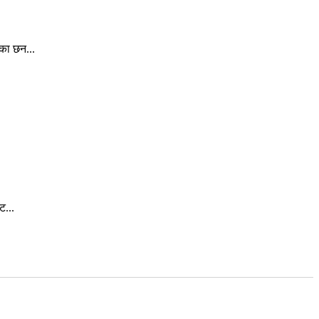
ेका छन...
ट...