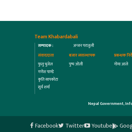
Team Khabardabali
सम्पादक :
अन्जन पराजुली
संवाददाता
बजार व्यवस्थापक
प्रबन्धक निर
फुलु भुजेल
पुष्प ओली
गोमा आले
गणेश पाण्डे
कृति सापकोटा
सूर्य शर्मा
Nepal Government, Inf
Facebook
Twitter
Youtube
Goog