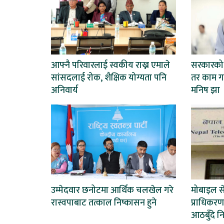
आफ्नै परिवारलाई स्वकीय राख्न एमाले
सरकारको न
सांसदलाई रोक, शैक्षिक योग्यता पनि
तर काम गर
अनिवार्य
मनिष झा
उम्मेदवार छनोटमा आर्थिक चलखेल गरे
मोबाइल से
रास्वपाबाट तत्काल निष्कासन हुने
प्राधिकर
आठबुँदे नि