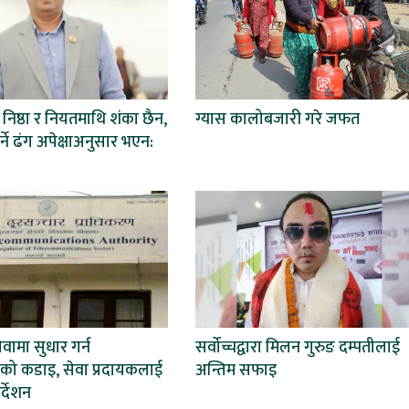
िष्ठा र नियतमाथि शंका छैन,
ग्यास कालोबजारी गरे जफत
्ने ढंग अपेक्षाअनुसार भएन:
वामा सुधार गर्न
सर्वोच्चद्वारा मिलन गुरुङ दम्पतीलाई
णको कडाइ, सेवा प्रदायकलाई
अन्तिम सफाइ
र्देशन