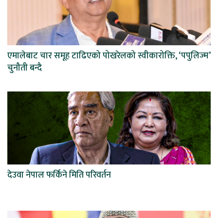
एमालेबाट चार समूह टाढिएको पोखरेलको स्वीकारोक्ति, ‘पपुलिज्म’
चुनौती बन्दै
देउवा नेपाल फर्किने मिति परिवर्तन