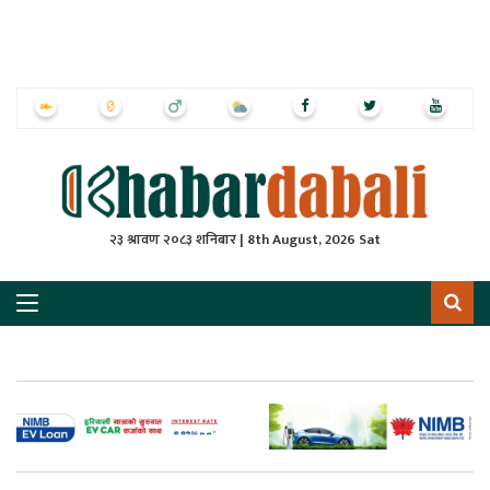
ृष्‍ठ
ाचार
पत्रिका
्राष्ट्रिय
२३ श्रावण २०८३ शनिबार | 8th August, 2026 Sat
स
ली
ली
लकुद
ेश