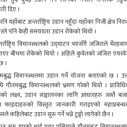
कारी दिए ।
बाट अन्तर्राष्ट्रिय उडान नहुँदा यहाँका निजी क्षेत्र निरा
यरले पनि केही समययता उडान रोकेको थियो ।
र्राष्ट्रिय विमानस्थलको उद्घाटन भएसँगै जजिराले भैरहवाम
ेखाएर बीचमा रोकेको थियो । अहिले कुवेतको जजिरा एयरवे
 छ ।
तमबुद्ध विमानस्थलमा उडान गर्ने योजना बनाएको छ । उक्
ि गौतमबुद्ध विमानस्थलको भ्रमण गरेको थियो । प्राविधि
को लक्ष्य, उडान सञ्चालनका लागि आधारहरु जस्तै बजा
्य फाइदाहरुको विस्तृत जानकारी गराइएको महाप्रबन्ध
े कहिलेबाट उडान सुरु गर्ने भन्ने टुङ्गो लागेको छैन ।
न सुरु गएको थाई एयर एसियाले गौतमबुद्ध विमानस्थलम