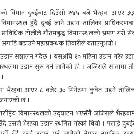
ईको विमान दुबईबाट दिउँसो १ः४५ बजे भैरहवा आएर ३ः३
ट्रिय विमानस्थल हुँदै दुबई जाने उडान तालिका प्राधिकरणबा
राविधिक टोलीले गौतमबुद्ध विमानस्थलको भ्रमण गरी सेव
 अगाडि बढाउने महाप्रबन्धक तिवारीले बताउनुभयो ।
ः उडान सञ्चालन गर्दैछ । यसअघि १० महिना उडान गरेर उडा
नस्थलमा उडान सुरु गर्न लागेको हो । जजिराले सातामा ती
 ।
ा भैरहवा आएर ८ बजेर ३० मिनेटमा कुवेत उड्ने तालिक
 जनाएको छ ।
र्राष्ट्रिय विमानस्थलको उद्घाटन भएसँगै जजिराले भैरहवाम
ँदै उसले भैरहवा उडान स्थगित गरेको थियो । फ्लाई दुबईल
डौँ हुँदै दुबई उडान गर्न लागेको नेपाल नागरिक उड्डय