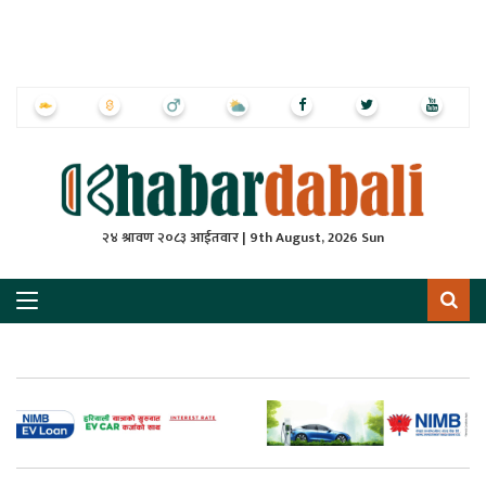
ृष्‍ठ
ाचार
पत्रिका
्राष्ट्रिय
२४ श्रावण २०८३ आईतवार | 9th August, 2026 Sun
स
ली
ली
लकुद
ेश