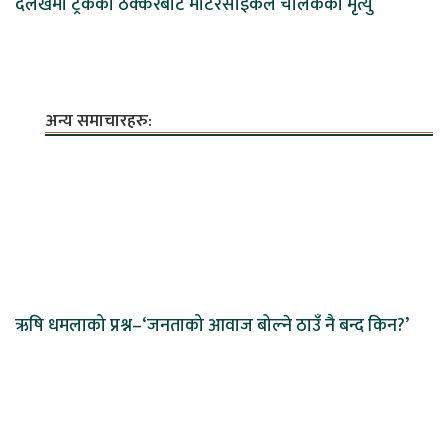
दैलेखमा ट्रकको ठक्करबाट मोटरसाइकल चालकको मृत्यु
अन्य समाचारहरु:
ऋषि धमलाको प्रश्न–‘जनताको आवाज बोल्ने ठाउँ नै बन्द किन?’