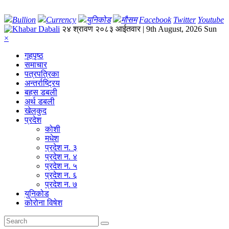
Bullion
Currency
युनिकोड
मौसम
Facebook
Twitter
Youtube
२४ श्रावण २०८३ आईतवार | 9th August, 2026 Sun
×
गृहपृष्‍ठ
समाचार
पत्रपत्रिका
अन्तर्राष्ट्रिय
बहस डबली
अर्थ डबली
खेलकुद
प्रदेश
कोशी
मधेश
प्रदेश न. ३
प्रदेश न. ४
प्रदेश न. ५
प्रदेश न. ६
प्रदेश न. ७
युनिकोड
कोरोना विषेश