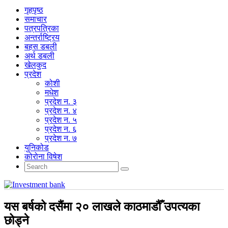
गृहपृष्‍ठ
समाचार
पत्रपत्रिका
अन्तर्राष्ट्रिय
बहस डबली
अर्थ डबली
खेलकुद
प्रदेश
कोशी
मधेश
प्रदेश न. ३
प्रदेश न. ४
प्रदेश न. ५
प्रदेश न. ६
प्रदेश न. ७
युनिकोड
कोरोना विषेश
यस बर्षको दसैंमा २० लाखले काठमाडौँ उपत्यका
छोड्ने