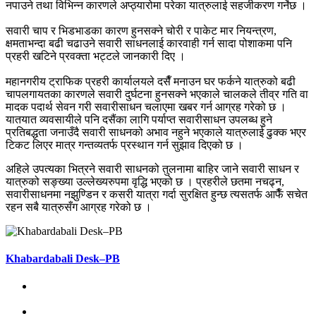
नपाउने तथा विभिन्न कारणले अप्ठ्यारोमा परेका यात्रुलाई सहजीकरण गर्नेछ ।
सवारी चाप र भिडभाडका कारण हुनसक्ने चोरी र पाकेट मार नियन्त्रण,
क्षमताभन्दा बढी चढाउने सवारी साधनलाई कारवाही गर्न सादा पोशाकमा पनि
प्रहरी खटिने प्रवक्ता भट्टले जानकारी दिए ।
महानगरीय ट्राफिक प्रहरी कार्यालयले दसैँ मनाउन घर फर्कने यात्रुको बढी
चापलगायतका कारणले सवारी दुर्घटना हुनसक्ने भएकाले चालकले तीव्र गति वा
मादक पदार्थ सेवन गरी सवारीसाधन चलाएमा खबर गर्न आग्रह गरेको छ ।
यातयात व्यवसायीले पनि दसैंका लागि पर्याप्त सवारीसाधन उपलब्ध हुने
प्रतिबद्धता जनाउँदै सवारी साधनको अभाव नहुने भएकाले यात्रुलाई ढुक्क भएर
टिकट लिएर मात्र गन्तव्यतर्फ प्रस्थान गर्न सुझाव दिएको छ ।
अहिले उपत्यका भित्रने सवारी साधनको तुलनामा बाहिर जाने सवारी साधन र
यात्रुको सङ्ख्या उल्लेख्यरुपमा वृद्धि भएको छ । प्रहरीले छतमा नचढ्न,
सवारीसाधनमा नझुण्डिन र कसरी यात्रा गर्दा सुरक्षित हुन्छ त्यसतर्फ आफैँ सचेत
रहन सबै यात्रुसँग आग्रह गरेको छ ।
Khabardabali Desk–PB