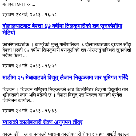
बताएका छन्। आ...
श्रावण २४ गते, २०८३ - १६:५८
दोलालघाटबाट बेपत्ता ६७ वर्षीया तिलकुमारीको शव सुनकोशीमा
भेटियो
काभ्रेपलाञ्चोक । काभ्रेको भुम्लु गाउँपालिका–८ दोलालघाटबाट बुधबार साँझ
बेपत्ता भएकी ६७ वर्षीया तिलकुमारी पराजुलीको शव ओखलढुंगास्थित सुनकोशी
नदीमा फेला ...
श्रावण २४ गते, २०८३ - १६:५१
माडीमा २५ मेघावाटको विद्युत् लैजान निकुञ्जमा तार भूमिगत गरिँदै
चितवन । चितवन राष्ट्रिय निकुञ्जको आठ किलोमिटर क्षेत्रमा विद्युतीय तार
भूमिगतको काम अघि बढेको छ । नेपाल विद्युत् प्राधिकरण बागमती प्रदेश
डिभिजन कार्याल...
श्रावण २४ गते, २०८३ - १६:३३
ग्यासको कालोबजारी रोक्न अनुगमन तीव्र
काठमाडौँ । खाना पकाउने ग्यासमा कालोबजारी रोक्न र सहज आपूर्ति बढाउन