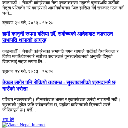
काठमाडौं । नेपाली कांग्रेसका नेता प्रकाशशरण महतले चुनावअघि पार्टीको
नेतृत्व परिवर्तन गरे कांग्रेसले आमनिर्वाचनमा जित हासिल गर्दै सरकार गठन गर्ने
भन्ने...
श्रावण २४ गते, २०८३ - १५:२७
हामी कानुनी रूपमा बलिया छौँ, सर्वोच्चको आदेशबाट नडराउन
सभापति थापाको आग्रह
काठमाडौँ । नेपाली कांग्रेसका सभापति गगन थापाले पार्टीको वैधानिकता र
विशेष महाधिवेशनबारे सर्वोच्च अदालतले पुनरवलोकनको अनुमति दिएको
विषयलाई सहज रूपमा लि...
श्रावण २४ गते, २०८३ - १५:२०
ठेक्का लागेर पनि रोकियो तटबन्ध : सुस्तावासीको श्रमदानमै छ
गाउँको भरोसा
पश्चिम नवलपरासी। तीनतर्फबाट भारत र एकतर्फबाट उर्लंदो नारायणी नदी।
सुस्ताको भूगोल जति संवेदनशील छ, यहाँका बासिन्दाको दिनचर्या उस्तै
जोखिमपूर्ण छ। बर्से...
अरु धेरै