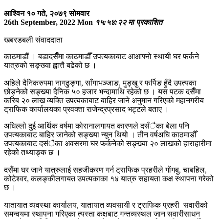
आश्विन १० गते, २०७९ सोमवार
26th September, 2022 Mon
१५:५४:२२ मा प्रकाशित
खबरडबली संवाददाता
काठमाडौं । बडादसैँमा काठमाडौँ उपत्यकाबाट आआफ्नो स्थायी घर फर्कने
यात्रुको सङ्ख्या ह्वात्तै बढेको छ ।
अहिले दैनिकरुपमा नागढुङ्गा, साँगाभञ्जाङ, मुड्खु र फर्पिङ हुँदै उपत्यका
छोड्नेको सङ्ख्या दैनिक ५० हजार भन्दामाथि रहेको छ । यस पटक दसैँमा
करिब २० लाख व्यक्ति उपत्यकाबाट बाहिर जाने अनुमान गरिएको महानगरीय
ट्राफिक कार्यालयका प्रवक्ता राजेन्द्रप्रसाद भट्टले बताए ।
अघिल्लो दुई आर्थिक वर्षमा कोरानालगायत कारणले दसँैका बेला पनि
उपत्यकाबाट बाहिर जानेको सङ्ख्या न्यून थियो । तीन वर्षअघि काठमाडौँ
उपत्यकाबाट दसंैका अवसरमा घर फर्कनेको सङ्ख्या २० लाखको हाराहारीमा
रहेको तथ्याङ्क छ ।
दसैंमा घर जाने यात्रुलाई सहजीकरण गर्न ट्राफिक प्रहरीले गोंगबु, चाबहिल,
कोटेश्वर, कलङ्कीलगायत उपत्यकाका १४ यात्रु सहायता कक्ष स्थापना गरेको
छ ।
यातायात व्यवस्था कार्यालय, यातायात व्यवसायी र ट्राफिक प्रहरी सवारीको
समन्वयमा स्थापना गरिएका त्यस्ता कक्षबाट गन्तव्यस्थल जान सवारीसाधन