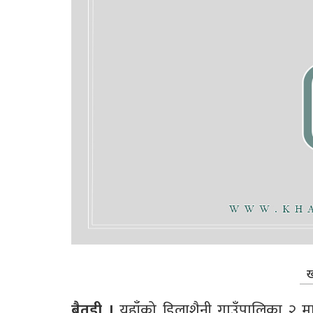
ख
बैतडी । 
यहाँको डिलाशैनी गाउँपालिका २ मा