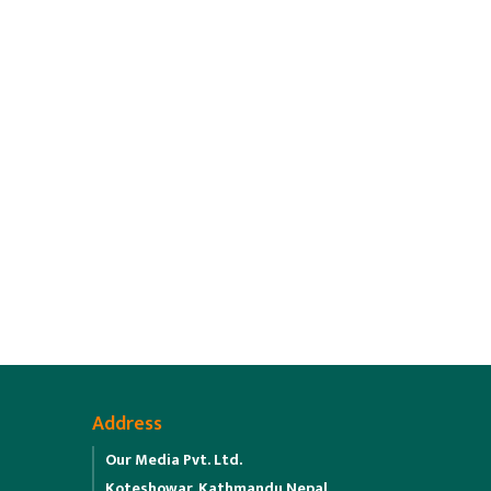
Address
Our Media Pvt. Ltd.
Koteshowar, Kathmandu,Nepal