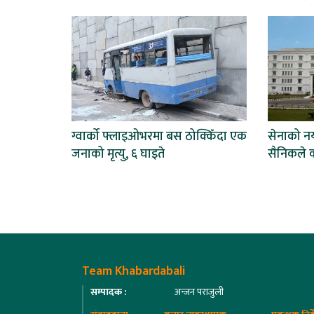
ग्वार्को फ्लाइओभरमा बस ठोक्किँदा एक
सेनाको नय
जनाको मृत्यु, ६ घाइते
सैनिकले क
Team Khabardabali
सम्पादक :
अन्जन पराजुली