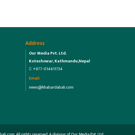
Address
Our Media Pvt. Ltd.
Koteshowar, Kathmandu,Nepal
+977-014611734
Email:
news@khabardabali.com
.com. All rights reserved. A division of Our Media Pvt. Ltd.