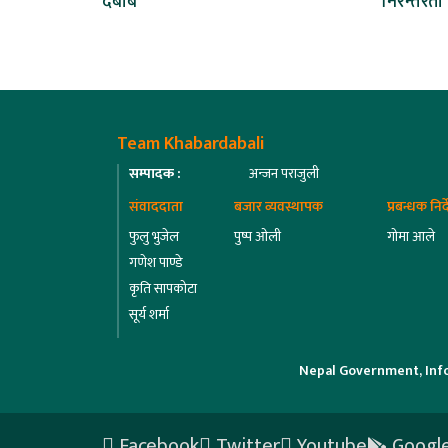
दबाब
निरन्तरता
Team Khabardabali
सम्पादक :
अन्जन पराजुली
संवाददाता
बजार व्यवस्थापक
प्रबन्धक निर
फुलु भुजेल
पुष्प ओली
गोमा आले
गणेश पाण्डे
कृति सापकोटा
सूर्य शर्मा
Nepal Government, Inf
Facebook
Twitter
Youtube
Google