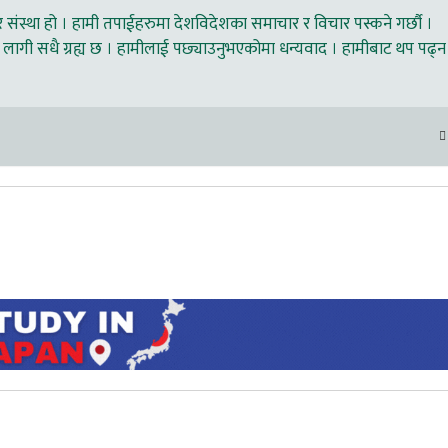
ंस्था हो । हामी तपाईहरुमा देशविदेशका समाचार र विचार पस्कने गर्छौ ।
लागी सधै ग्रह्य छ । हामीलाई पछ्याउनुभएकोमा धन्यवाद । हामीबाट थप पढ्न