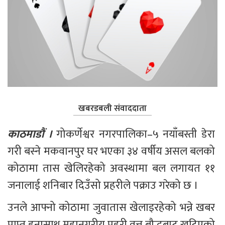
खबरडबली संवाददाता
काठमाडौं ।
 गोकर्णेश्वर नगरपालिका–५ नयाँबस्ती डेरा 
गरी बस्ने मकवानपुर घर भएका ३४ वर्षीय असल बलको 
कोठामा तास खेलिरहेको अवस्थामा बल लगायत ११ 
जनालाई शनिबार दिउँसो प्रहरीले पक्राउ गरेको छ ।
उनले आफ्नो कोठामा जुवातास खेलाइरहेको भन्ने खबर 
प्राप्त हुनासाथ महानगरीय प्रहरी वृत्त बौद्धबाट खटिएको 