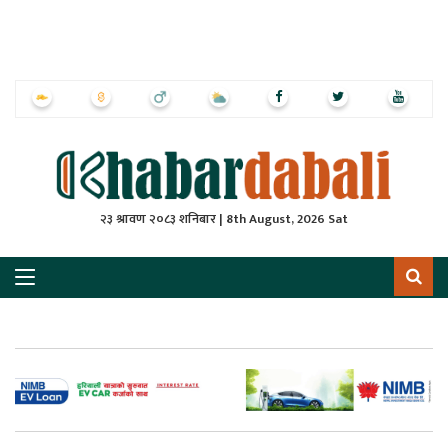
ृष्‍ठ
ाचार
पत्रिका
्राष्ट्रिय
२३ श्रावण २०८३ शनिबार | 8th August, 2026 Sat
स
ली
ली
लकुद
ेश