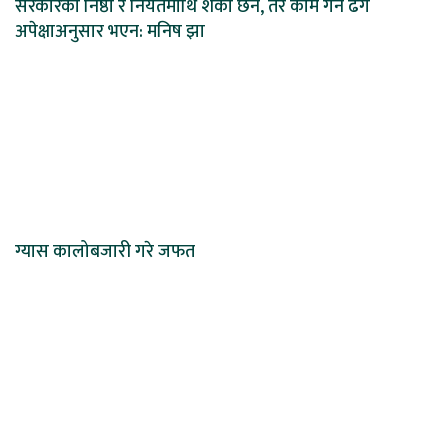
सरकारको निष्ठा र नियतमाथि शंका छैन, तर काम गर्ने ढंग
अपेक्षाअनुसार भएन: मनिष झा
ग्यास कालोबजारी गरे जफत