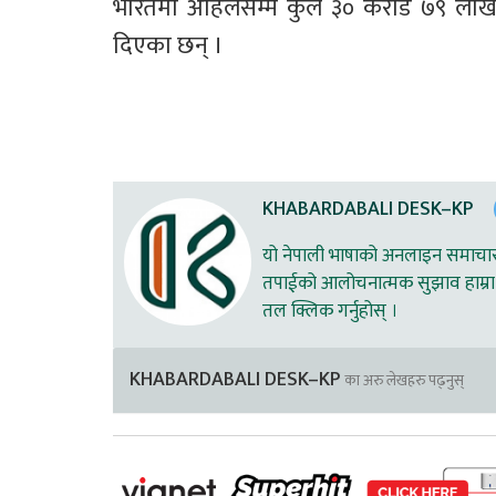
भारतमा अहिलेसम्म कुल ३० करोड ७९ लाख
दिएका छन् । 
KHABARDABALI DESK–KP
यो नेपाली भाषाको अनलाइन समाचार स
तपाईको आलोचनात्मक सुझाव हाम्रा 
तल क्लिक गर्नुहोस् ।
KHABARDABALI DESK–KP
का अरु लेखहरु पढ्नुस्