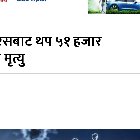
रसबाट थप ५१ हजार
ृत्यु