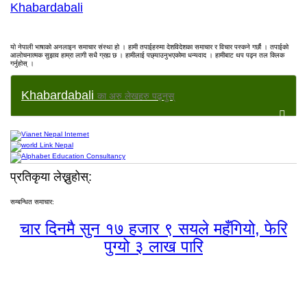
Khabardabali
यो नेपाली भाषाको अनलाइन समाचार संस्था हो । हामी तपाईहरुमा देशविदेशका समाचार र विचार पस्कने गर्छौ । तपाईको
आलोचनात्मक सुझाव हाम्रा लागी सधै ग्रह्य छ । हामीलाई पछ्याउनुभएकोमा धन्यवाद । हामीबाट थप पढ्न तल क्लिक
गर्नुहोस् ।
Khabardabali
का अरु लेखहरु पढ्नुस्
प्रतिकृया लेख्नुहोस्:
सम्बन्धित समाचार:
चार दिनमै सुन १७ हजार ९ सयले महँगियो, फेरि
पुग्यो ३ लाख पारि