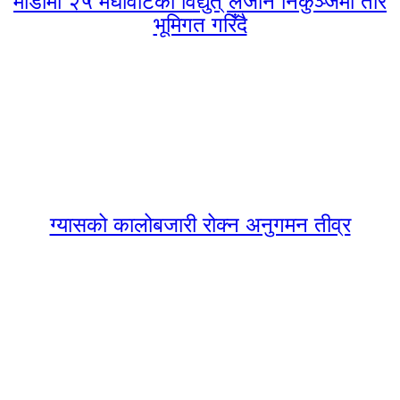
माडीमा २५ मेघावाटको विद्युत् लैजान निकुञ्जमा तार
भूमिगत गरिँदै
ग्यासको कालोबजारी रोक्न अनुगमन तीव्र