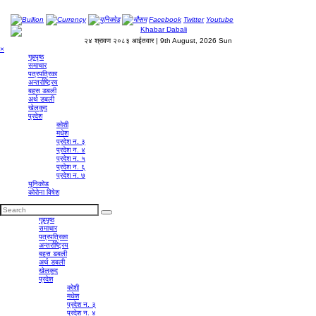
Bullion
Currency
युनिकोड
मौसम
Facebook
Twitter
Youtube
२४ श्रावण २०८३ आईतवार | 9th August, 2026 Sun
×
गृहपृष्‍ठ
समाचार
पत्रपत्रिका
अन्तर्राष्ट्रिय
बहस डबली
अर्थ डबली
खेलकुद
प्रदेश
कोशी
मधेश
प्रदेश न. ३
प्रदेश न. ४
प्रदेश न. ५
प्रदेश न. ६
प्रदेश न. ७
युनिकोड
कोरोना विषेश
गृहपृष्‍ठ
समाचार
पत्रपत्रिका
अन्तर्राष्ट्रिय
बहस डबली
अर्थ डबली
खेलकुद
प्रदेश
कोशी
मधेश
प्रदेश न. ३
प्रदेश न. ४