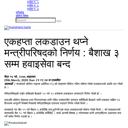
प्रदेश न. ५
प्रदेश न. ६
प्रदेश न. ७
युनिकोड
कोरोना विषेश
एकहप्ता लकडाउन थप्ने
मन्त्रीपरिषदको निर्णय : बैशाख ३
सम्म हवाइसेवा बन्द
चैत्र १६ गते, २०७६ आइतवार
29th March, 2020 Sun
२१:१९:२७ मा प्रकाशित
काठमाडौं ।
सरकारले कोरोना भाइरस (कोभिड-१९) को संक्रमण फैलिन नदिन घोषणा गरेको लकडाउनको अवधि थप गरेको
छ ।
मन्त्रिपरिषद्को भर्खर सकिएको बैठकले २५ गते १२ बजेसम्म लकडाउन लम्ब्याउने निर्णय गरेको हो ।
यसअघि कोरोना रोकथाम तथा नियन्त्रणका लागि गठित उच्चस्तरीय समन्वय समितिको बैठकले जारी लकडान बढीमा १४
दिनसम्म थप्नुपर्ने निष्कर्ष निकाल्दै मन्त्रिपरिषद्मा प्रस्ताव पठाउने निर्णय गरेको थियो ।
सरकारले गत चैत ११ गते बिहान ६ बजेदेखि लागू हुनेगरी एक साता लकडाउनको घोषणा गरेको थियो । सो लकडाउनको
समयावधि चैत १८ गते बिहान ६ बजेदेखि सकिँदैछ । साथै आगामी बैशाख ३ गतेसम्मका लागी अन्त्राष्ट्रिय उडानहरु बन्द
गर्ने समेत निर्णय भउको छ ।