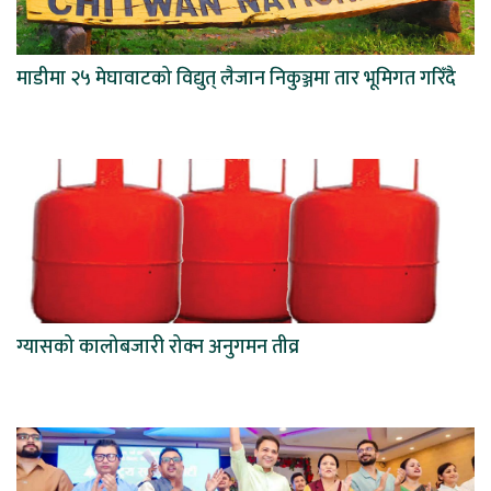
माडीमा २५ मेघावाटको विद्युत् लैजान निकुञ्जमा तार भूमिगत गरिँदै
ग्यासको कालोबजारी रोक्न अनुगमन तीव्र