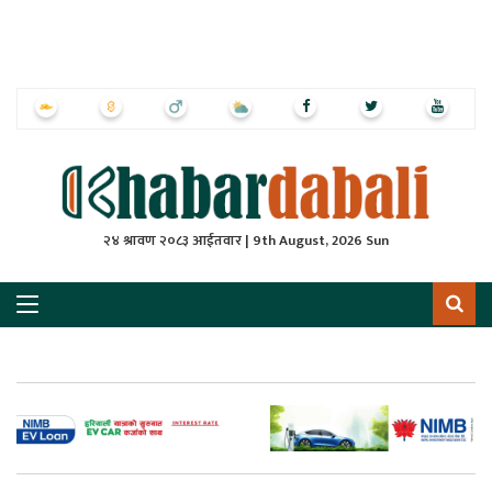
ृष्‍ठ
ाचार
पत्रिका
्राष्ट्रिय
२४ श्रावण २०८३ आईतवार | 9th August, 2026 Sun
स
ली
ली
लकुद
ेश