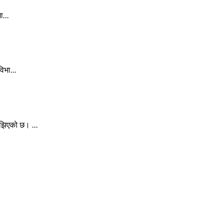
ा...
िभा...
ुझिएको छ। ...