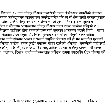
विश्वका १५ वटा पवित्र तीर्थस्थलमध्येको एउटा तीर्थस्थल म्याग्दीको पौलस्त्य
रुपमा श्रीमद्भागवत महापुराणमा उल्लेख गरिए पनि सो तीर्थस्थलको प्रचारप्रसार,
क्षेत्र अति पवित्र १५ वटा तीर्थस्थलमध्ये एक मानिन्छ । श्रीमद्भागवत
िन्दु सरोवर र सीताराम आश्रमलाई पवित्र तीर्थस्थलका रुपमा उल्लेख गरिएको छ ।
ाति विश्रवा ऋषिका छोरा रावणको जन्म यही पुलस्त्य आश्रममा भएको थियो । रावण
मा लंकाको राजा भएको पौराणिक ग्रन्थहरुमा उल्लेख गरिएको इतिहासविद्
्दीका लागि सौभाग्य भएको र यसको समुचित विकास गर्ने हो भने म्याग्दीले प्रशस्तै
िएको ठाउँमा ‘रावण कुटी’ बनाउने, रावण खेलेको भनिएको ‘राउन्नेको पाटो’लाई
यामरूककोट, भकिम्ली, मल्लाज आदि० लाई धार्मिक पर्यटकीय क्षेत्र घोषणा गरी भारत,
िका, गलेश्वर, रिखार, तातोपानीसमेतलाई एकीकृत रूपमा पर्यटकीय क्षेत्र घोषणा गरी
रह्य छ । हामीलाई पछ्याउनुभएकोमा धन्यवाद । हामीबाट थप पढ्न तल क्लिक