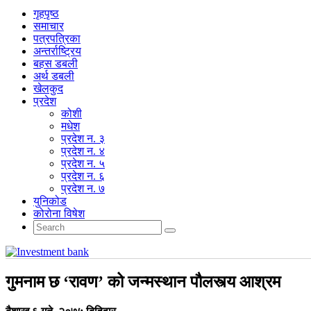
गृहपृष्‍ठ
समाचार
पत्रपत्रिका
अन्तर्राष्ट्रिय
बहस डबली
अर्थ डबली
खेलकुद
प्रदेश
कोशी
मधेश
प्रदेश न. ३
प्रदेश न. ४
प्रदेश न. ५
प्रदेश न. ६
प्रदेश न. ७
युनिकोड
कोरोना विषेश
गुमनाम छ ‘रावण’ को जन्मस्थान पौलस्त्य आश्रम