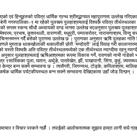
 एवं हिन्दूहरुको पवित्र धार्मिक ग्रन्थ श्रीमद्भागवत महापुराणमा उल्लेख गरिएका 
 बेनी नगरपालिका–९ मा रहेको पुलस्त्य पुलहाश्रमलाई विश्वकै पवित्र तीर्थस्थलका 
को सप्तम स्कन्द चौधौ अध्यायको दण्ड भागमा उल्लेख भएअनुसार पुलस्त्य पुलहाश्रम 
र्थ, रामेश्वरम, प्रभाष, कुशस्थली, वाराणसी, मधुपुरी, पम्पासरोवर, नारायणाश्रम, व
ययन र चिन्तनमनन गर्दै बसेको पुराणमा उल्लेख छ । पुराणका अनुसार ऋषि पुलहका न
छि रावणले मुस्ताङ थाकखोलाकी थकालीकी छोरी ‘मन्दोदरी’ लाई विवाह गरी कालान्तर
को यस्तो विश्वकै अति पवित्र तीर्थस्थलमध्येको एक तीर्थस्थल म्याग्दीमा रहनु म्याग
अनुसार पुलहाश्रमलाई ऋषिआश्रमका रूपमा विकास गर्ने, रावणको नाभी गाडेको भन
्षेत्र ९साविकका पुला, घतान, अर्थुङे, पात्लेखेत, झीं, पाखापानी, सिंगा, कुहुं, ज्
को केन्द्र बन्न सक्ने सम्भावना छ । त्यसैगरी, जिगन्नाथ, टोड्के, कपिलाश्रम, माल
ो आकर्षक धार्मिक पर्यटकीयस्थल बन्न सक्ने सम्भावना देखिएकामा उहाँ जोड दिन्छन् ।
माचार र विचार पस्कने गर्छौ । तपाईको आलोचनात्मक सुझाव हाम्रा लागी सधै ग्