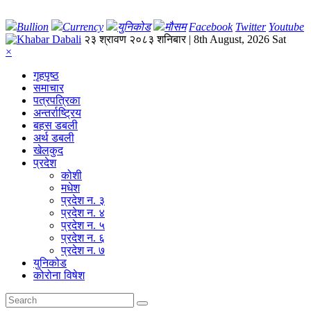
Bullion
Currency
युनिकोड
मौसम
Facebook
Twitter
Youtube
२३ श्रावण २०८३ शनिबार | 8th August, 2026 Sat
×
गृहपृष्‍ठ
समाचार
पत्रपत्रिका
अन्तर्राष्ट्रिय
बहस डबली
अर्थ डबली
खेलकुद
प्रदेश
कोशी
मधेश
प्रदेश न. ३
प्रदेश न. ४
प्रदेश न. ५
प्रदेश न. ६
प्रदेश न. ७
युनिकोड
कोरोना विषेश