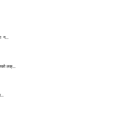
ा ग...
नको लक्...
...