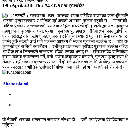
बैशाख ६ गते, २०७५ बिहिवार
19th April, 2018 Thu
१३:०६:५९ मा प्रकाशित
म्याग्दी ।
रामायणमा ‘खल’ पात्रका रुपमा परिचित रावणको जन्मभूमि मानिएको
आश्रम प्रचारप्रसार र भौतिक पूर्वाधारको अभावमा गुमनाम रहेको छ । म्याग्दीको
भौतिक पूर्वाधार र संरक्षणको अभावमा ओझेलमा परेको हो । श्रीमद्भागवत महापुराण
महापुराणमा कुरुक्षेत्र, गया, प्रयाग, पुलस्त्य पुलहाश्रम, नैमिषारण्य, फाल्गुती
पुराणप्रसिद्ध तीन ऋषि पुलह, पुलस्त्य र विश्रवा म्याग्दी पुलाको पछैमा अध्
जन्मेर हुर्के बढेको ठाउँ पनि पुलस्त्य आश्रम नै भएको पुराणमा उल्लेख छ । प
कृष्णबहादुर बानियाँ बताउँछन् । श्रीमद्भागवतजस्तो प्रशिद्ध पुराणमा उल्लेख गरिए
आर्थिक लाभ लिनसक्ने सम्भावना रहेको उनको भनाइ छ । इतिहासविद् बानियाँका 
रावण पार्कमा रूपान्तरण गर्ने, बेनी–पछैमा केबुलकार बनाउने, पुलस्त्य पुलहाश्रम क
नेपाल र श्रीलंकामा प्रचारप्रसार गर्ने हो भने पर्यटकका लागि यो क्षेत्र आकर्षण
प्रचारप्रसार र भौतिक पूर्वाधार निर्माणमा ध्यान दिने हो भने म्याग्दीको सेरोफेर
Khabardabali
यो नेपाली भाषाको अनलाइन समाचार संस्था हो । हामी तपाईहरुमा देशविदेशका स
गर्नुहोस् ।