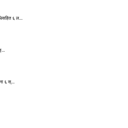
धिसहित ६ ल...
...
ा ६ स्...