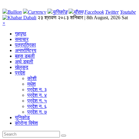
Bullion
Currency
युनिकोड
मौसम
Facebook
Twitter
Youtube
२३ श्रावण २०८३ शनिबार | 8th August, 2026 Sat
×
गृहपृष्‍ठ
समाचार
पत्रपत्रिका
अन्तर्राष्ट्रिय
बहस डबली
अर्थ डबली
खेलकुद
प्रदेश
कोशी
मधेश
प्रदेश न. ३
प्रदेश न. ४
प्रदेश न. ५
प्रदेश न. ६
प्रदेश न. ७
युनिकोड
कोरोना विषेश