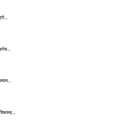
रो...
र्गस...
्याम...
िक्षकह...