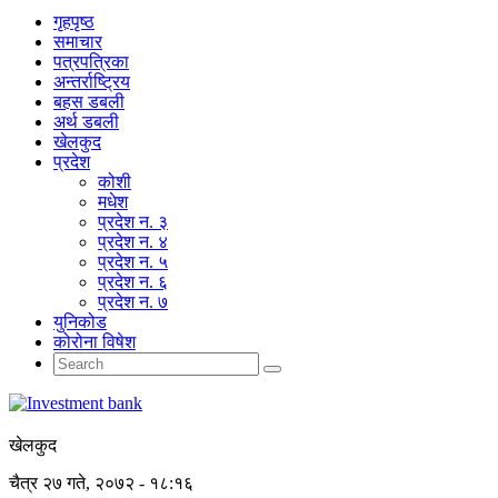
गृहपृष्‍ठ
समाचार
पत्रपत्रिका
अन्तर्राष्ट्रिय
बहस डबली
अर्थ डबली
खेलकुद
प्रदेश
कोशी
मधेश
प्रदेश न. ३
प्रदेश न. ४
प्रदेश न. ५
प्रदेश न. ६
प्रदेश न. ७
युनिकोड
कोरोना विषेश
खेलकुद
चैत्र २७ गते, २०७२ - १८:१६