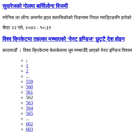
सुवारेजको गोलमा बार्सिलोना विजयी
स्पेनिस ला लीगा अन्तर्गत इएल क्लासिकोको भिडन्तमा रियल म्याड्रिडसँग हारेको
चैत्र २२ गते, २०७२ - १०:३९
विश्व क्रिकेटमा तहल्का मच्चाएको ‘वेस्ट इण्डिज’ छुट्टै देश होइन
काठमाडौं । विश्व क्रिकेटमा बेलाबेलामा धुम मच्चाउँदै आएको वेस्ट इण्डिज विश्व
‹
1
2
...
559
560
561
562
563
564
565
...
602
603