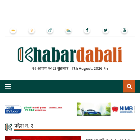
ृष्‍ठ
ाचार
पत्रिका
्राष्ट्रिय
२२ श्रावण २०८३ शुक्रबार | 7th August, 2026 Fri
स
ली
ली
लकुद
प्रदेश न. २
ेश