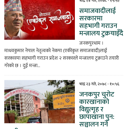
भाद्र २४ गते, २०७८ - १५:५२
समाजवादीलाई
िकोड
सरकारमा
सहभागी गराउन
ोना
मन्त्रालय टुक्रयाइँदै
ेश
जनकपुरधाम ।
माधवकुमार नेपाल नेतृत्वको नेकपा (एकीकृत समाजवादी)लाई
सरकारमा सहभागी गराउन प्रदेश २ सरकारले मन्त्रालय टुक्राउने तयारी
गरेको छ । दुई मन्त्रा...
भाद्र २३ गते, २०७८ - १०:५६
जनकपुर चुरोट
कारखानाको
विद्युत्गृह र
छापाखाना पुन:
सञ्चालन गर्ने