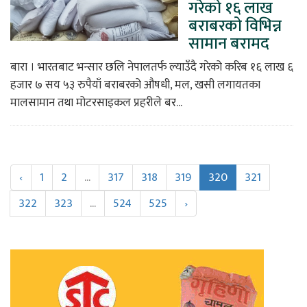
गरेको १६ लाख
बराबरको विभिन्न
सामान बरामद
बारा । भारतबाट भन्सार छलि नेपालतर्फ ल्याउँदै गरेको करिब १६ लाख ६
हजार ७ सय ५३ रुपैयाँ बराबरको औषधी, मल, खसी लगायतका
मालसामान तथा मोटरसाइकल प्रहरीले बर...
‹
1
2
...
317
318
319
320
321
322
323
...
524
525
›