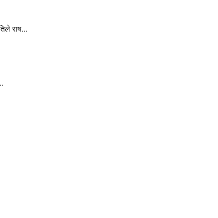
िले राष...
..