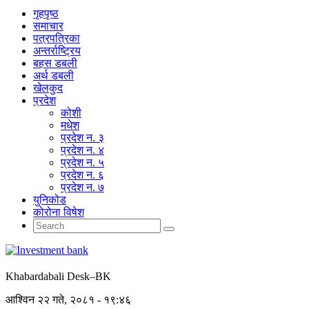
गृहपृष्‍ठ
समाचार
पत्रपत्रिका
अन्तर्राष्ट्रिय
बहस डबली
अर्थ डबली
खेलकुद
प्रदेश
कोशी
मधेश
प्रदेश न. ३
प्रदेश न. ४
प्रदेश न. ५
प्रदेश न. ६
प्रदेश न. ७
युनिकोड
कोरोना विषेश
Khabardabali Desk–BK
आश्विन २२ गते, २०८१ - १९:४६