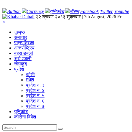
Bullion
Currency
युनिकोड
मौसम
Facebook
Twitter
Youtube
२२ श्रावण २०८३ शुक्रबार | 7th August, 2026 Fri
×
गृहपृष्‍ठ
समाचार
पत्रपत्रिका
अन्तर्राष्ट्रिय
बहस डबली
अर्थ डबली
खेलकुद
प्रदेश
कोशी
मधेश
प्रदेश न. ३
प्रदेश न. ४
प्रदेश न. ५
प्रदेश न. ६
प्रदेश न. ७
युनिकोड
कोरोना विषेश