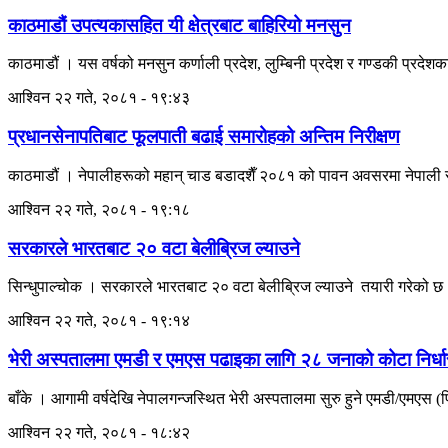
काठमाडौं उपत्यकासहित यी क्षेत्रबाट बाहिरियो मनसुन
काठमाडौं । यस वर्षको मनसुन कर्णाली प्रदेश, लुम्बिनी प्रदेश र गण्डकी प्रदेश
आश्विन २२ गते, २०८१ - १९:४३
प्रधानसेनापतिबाट फूलपाती बढाई समारोहको अन्तिम निरीक्षण
काठमाडौं । नेपालीहरूको महान् चाड बडादशैँ २०८१ को पावन अवसरमा नेपाली से
आश्विन २२ गते, २०८१ - १९:१८
सरकारले भारतबाट २० वटा बेलीब्रिज ल्याउने
सिन्धुपाल्चोक । सरकारले भारतबाट २० वटा बेलीब्रिज ल्याउने तयारी गरेको छ । ह
आश्विन २२ गते, २०८१ - १९:१४
भेरी अस्पतालमा एमडी र एमएस पढाइका लागि २८ जनाको कोटा निर्ध
बाँके । आगामी वर्षदेखि नेपालगन्जस्थित भेरी अस्पतालमा सुरु हुने एमडी/एमएस
आश्विन २२ गते, २०८१ - १८:४२