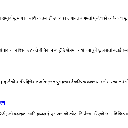
का सम्पुर्ण भू-भागका साथै काठमाडौं उपत्यका लगायत बागमती प्रदेशको अधिकांश भू-.
नाद्वारा आश्विन २४ गते सैनिक मञ्च टुँडिखेलमा आयोजना हुने फूलपाती बढाई समा
ालैको बाढीपहिरोबाट क्षतिग्रस्त पुलहरुमा वैकल्पिक व्यवस्था गर्न भारतबाट बेली
ारण
 (पिजी) को पढाइका लागि हाललाई २८ जनाको कोटा निर्धारण गरिएको छ । चिकित्सा व