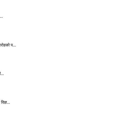
..
रोहको प...
...
िज्ञ...