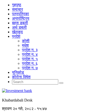
गृहपृष्‍ठ
समाचार
पत्रपत्रिका
अन्तर्राष्ट्रिय
बहस डबली
अर्थ डबली
खेलकुद
प्रदेश
कोशी
मधेश
प्रदेश न. ३
प्रदेश न. ४
प्रदेश न. ५
प्रदेश न. ६
प्रदेश न. ७
युनिकोड
कोरोना विषेश
Khabardabali Desk
श्रावण २० गते, २०८२ - १५:४७