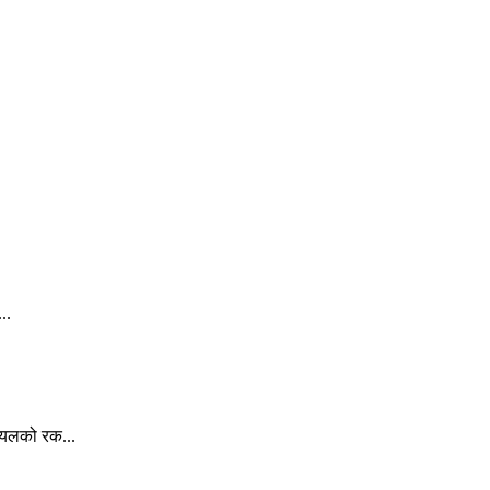
..
रायलको रक...