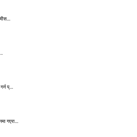
मीस...
..
्न प्...
मा गएरा...