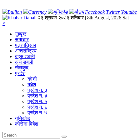
Bullion
Currency
युनिकोड
मौसम
Facebook
Twitter
Youtube
२३ श्रावण २०८३ शनिबार | 8th August, 2026 Sat
×
गृहपृष्‍ठ
समाचार
पत्रपत्रिका
अन्तर्राष्ट्रिय
बहस डबली
अर्थ डबली
खेलकुद
प्रदेश
कोशी
मधेश
प्रदेश न. ३
प्रदेश न. ४
प्रदेश न. ५
प्रदेश न. ६
प्रदेश न. ७
युनिकोड
कोरोना विषेश