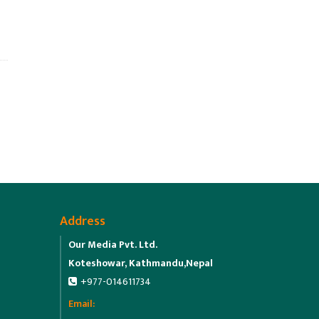
Address
Our Media Pvt. Ltd.
Koteshowar, Kathmandu,Nepal
+977-014611734
Email: