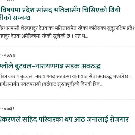
ा विषयमा प्रदेश सांसद भतिजासँग चिसिएको थियो
तीको सम्बन्ध
्वप्रधानमन्त्री शेरबहादुर देउवाका भतिजासमेत रहेका कांग्रेसका सुदूरपश्चिम प्रदे
हादुर देउवा अमेरिकामा रहेको खुलेको छ । गत भ...
८२ - ०७:४७
िप्लोले बुटवल–नारायणगढ सडक अवरुद्ध
 वर्षाका कारण बुटवल–नारायणगढ सडकमा यातायात सेवा अवरुद्ध भएको छ ।
मार्गअन्तर्गत नवलपरासी (बर्दघाट सुस्तापूर्व)को विनयी त्रिव...
८२ - ०७:३९
प्राधिकरणले सहिद परिवारका थप आठ जनालाई रोजगार