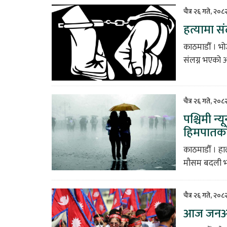
चैत्र २६ गते, २०
हत्यामा स
काठमाडौँ । भ
संलग्न भएको अभ
चैत्र २६ गते, २०
पश्चिमी न्
हिमपातको
काठमाडौँ । हाल
मौसम बदली भएक
चैत्र २६ गते, २०
आज जनआन