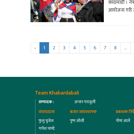
काठमाडौँ । ने
आयोजना गरी ज
‹
1
2
3
4
5
6
7
8
...
Team Khabardabali
सम्पादक :
अन्जन पराजुली
संवाददाता
बजार व्यवस्थापक
प्रबन्धक निर
फुलु भुजेल
पुष्प ओली
गोमा आले
गणेश पाण्डे