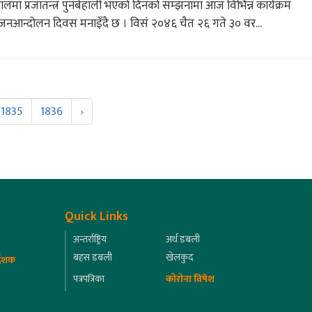
पालमा प्रजातन्त्र पुनर्बहाली भएको दिनको सम्झनामा आज विभिन्न कार्यक्रम
नआन्दोलन दिवस मनाइँदै छ । विसं २०४६ चैत २६ गते ३० वर...
1835
1836
›
Quick Links
अन्तर्राष्ट्रिय
अर्थ डबली
बहस डबली
खेलकुद
्देशक
पत्रपत्रिका
कोरोना विषेश