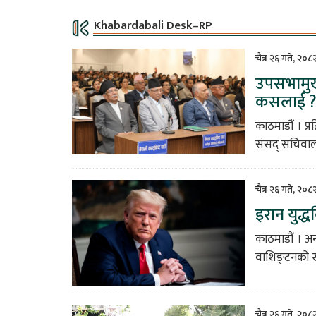
Khabardabali Desk–RP
चैत्र २६ गते, २०
उपसभामुख 
कसलाई 
काठमाडौं । प्
संसद् सचिवाल
चैत्र २६ गते, २०
इरान युद्ध
काठमाडौं । अन
वाशिङ्टनको स्
चैत्र २६ गते, २०