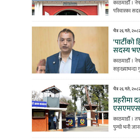
काठमाडौँ । न
परिवारका सदस्
चैत्र २६ गते, २०
'पार्टीको
सदस्य भए
काठमाडौँ । ने
सङ्ख्याभन्दा ग
चैत्र २६ गते, २०
प्रहरीमा द
एसएमएस’
काठमाडौँ । तपा
पुग्यो भनी जान