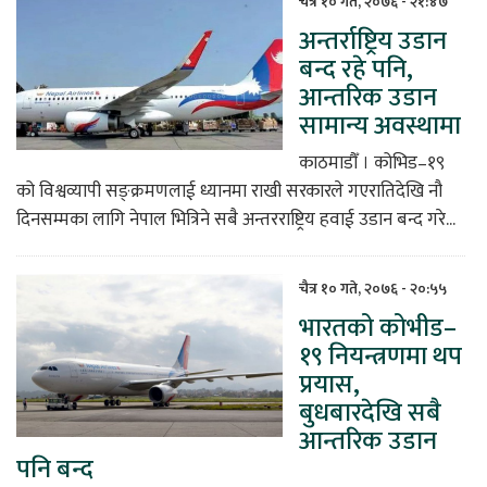
चैत्र १० गते, २०७६ - २१:४७
अन्तर्राष्ट्रिय उडान
िकोड
बन्द रहे पनि,
आन्तरिक उडान
ोना
सामान्य अवस्थामा
ेश
काठमाडौँ । कोभिड–१९
को विश्वव्यापी सङ्क्रमणलाई ध्यानमा राखी सरकारले गएरातिदेखि नौ
दिनसम्मका लागि नेपाल भित्रिने सबै अन्तरराष्ट्रिय हवाई उडान बन्द गरे...
चैत्र १० गते, २०७६ - २०:५५
भारतको कोभीड–
१९ नियन्त्रणमा थप
प्रयास,
बुधबारदेखि सबै
आन्तरिक उडान
पनि बन्द