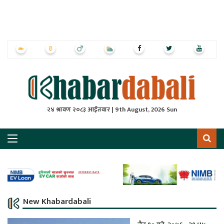
ृष्‍ठ
ाचार
पत्रिका
्राष्ट्रिय
२४ श्रावण २०८३ आईतवार | 9th August, 2026 Sun
स
ली
ली
लकुद
New Khabardabali
ेश