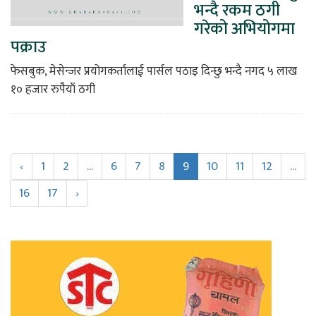
भन्दै रकम ठगी
गरेको अभियोगमा
पक्राउ
फेसबुक, मेसेन्जर प्रयोगकर्तालाई पार्सल पठाइ दिन्छु भन्दै नगद ५ लाख
१० हजार रुपैयाँ ठगी
‹
1
2
...
6
7
8
9
10
11
12
...
16
17
›