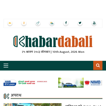
ृष्‍ठ
ाचार
पत्रिका
्राष्ट्रिय
२५ श्रावण २०८३ सोमबार | 10th August, 2026 Mon
स
ली
ली
लकुद
अपराध
ेश