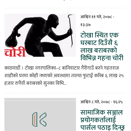
आश्विन ११ गते, २०७८ -
१३:३७
टोखा स्थित एक
घरबाट दिउँसै ६
लाख बराबरको
विभिन्न गहना चोरी
काठमाडौं । टोखा नगरपालिका–८ बानियाटार गैरीगाउँ बस्ने गहतराज
शाहीको घरमा कोही नभएको अवस्थामा ताल्चा फुटाई करिब ६ लाख २५
हजार रुपैयाँ बराबरको सुनका विभि...
आश्विन ८ गते, २०७८ - १६:२५
सामाजिक सञ्जाल
प्रयोगकर्तालाई
पार्सल पठाइ दिन्छु